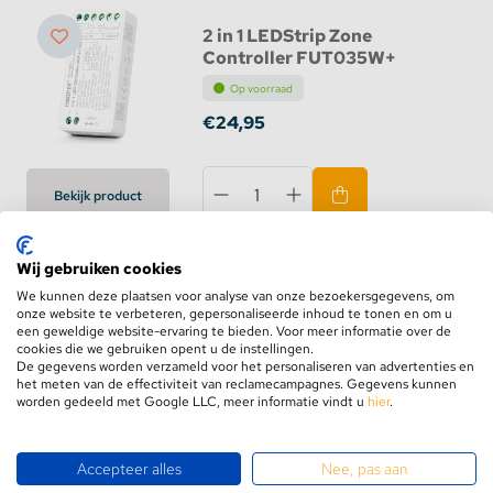
2 in 1 LEDStrip Zone
Controller FUT035W+
Op voorraad
€24,95
Bekijk product
Wij gebruiken cookies
We kunnen deze plaatsen voor analyse van onze bezoekersgegevens, om
LEDStrip Zone Controller
onze website te verbeteren, gepersonaliseerde inhoud te tonen en om u
Slimline Single & Dual color
een geweldige website-ervaring te bieden. Voor meer informatie over de
cookies die we gebruiken opent u de instellingen.
Op voorraad
De gegevens worden verzameld voor het personaliseren van advertenties en
het meten van de effectiviteit van reclamecampagnes. Gegevens kunnen
€11,95
worden gedeeld met Google LLC, meer informatie vindt u
hier
.
Bekijk product
Accepteer alles
Nee, pas aan