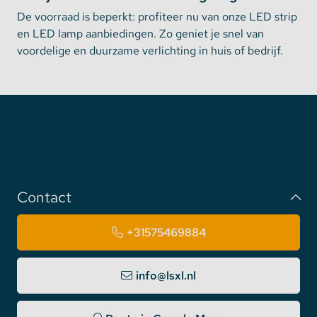
De voorraad is beperkt: profiteer nu van onze LED strip
en LED lamp aanbiedingen. Zo geniet je snel van
voordelige en duurzame verlichting in huis of bedrijf.
Contact
+31575469884
info@lsxl.nl