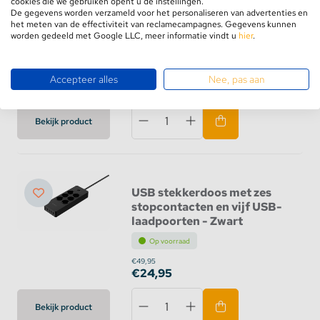
cookies die we gebruiken opent u de instellingen.
stopcontacten en vijf USB-
De gegevens worden verzameld voor het personaliseren van advertenties en
laadpoorten - 4000W -
het meten van de effectiviteit van reclamecampagnes. Gegevens kunnen
Zwart
worden gedeeld met Google LLC, meer informatie vindt u
hier
.
Niet op voorraad
€36,95
Accepteer alles
Nee, pas aan
€18,45
Bekijk product
USB stekkerdoos met zes
stopcontacten en vijf USB-
laadpoorten - Zwart
Op voorraad
€49,95
€24,95
Bekijk product