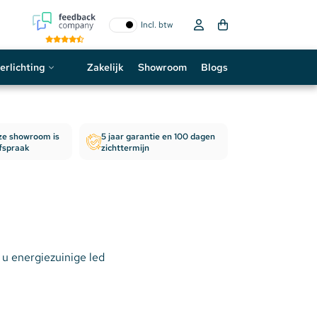
Incl. btw
erlichting
Zakelijk
Showroom
Blogs
ogo
LED Kastverlichting
nze showroom is
5 jaar garantie en 100 dagen
neon sign
LED Downlight
afspraak
zichttermijn
D strip
LED Module
LED Railspot
LED Tuinverlichting
t u energiezuinige led
LED Kweeklamp
LED Magazijnverlichting