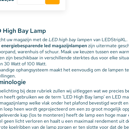
 High Bay Lamp
icht uw magazijn met de
LED high bay lampen
van LEDStripXL.
e
energiebesparende led magazijnlampen
zijn uitermate gesch
orpand, warenhuis of schuur. Maak uw keuzen tussen een warm 
n zijn beschikbaar in verschillende sterktes dus voor elke situat
n 30 Watt of 100 Watt.
handige ophangsysteem maakt het eenvoudig om de lampen te b
llingen.
minologie
oelichting bij deze rubriek zullen wij uitleggen wat we precie
en heeft gebruiken we de term 'LED High Bay lamp' en LED mag
 magazijnlamp welke vlak onder het plafond bevestigd wordt
en loep heen wordt geprojecteerd om een zo groot mogelijk opp
eleverde kap (los te monteren) heeft de lamp een hoge maar ee
el geen licht verloren en haalt u een maximaal rendement uit 
ote koelribben van de lamp zorgen er ten slotte voor dat de b