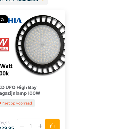
te verlichting
3%
oires Topmet
oires Lumines
ED UFO High Bay
agazijnlamp 100W
Niet op voorraad
99,95
229,95