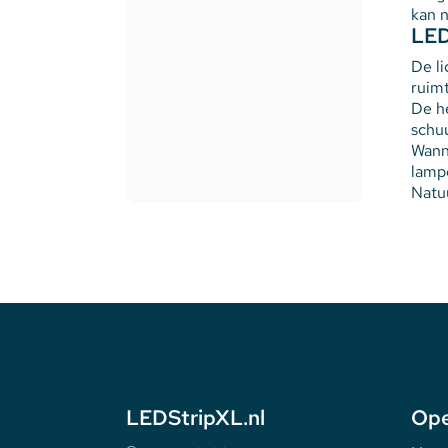
kan n
LED
De li
ruim
De he
schuu
Wann
lamp
Natuu
LEDStripXL.nl
Ope