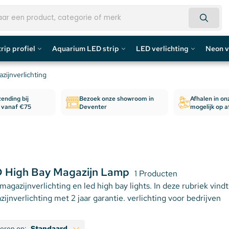
rip profiel
Aquarium LED strip
LED verlichting
Neon v
fiel
Aquarium LED Strips
LED Bouwlamp
Neon L
ijnverlichting
ending bij
Bezoek onze showroom in
Afhalen in o
profiel
Aquarium LED Strip accessoires
LED Lampen
Custom 
n vanaf €75
Deventer
mogelijk op 
rofiel
Aquarium LED Balken
Decoratief
Neon LE
de profiel
Overig
 High Bay Magazijn Lamp
1 Producten
fiel / Gipsplaten Profiel
agazijnverlichting en led high bay lights. In deze rubriek vind
ijnverlichting met 2 jaar garantie. verlichting voor bedrijven
ofiel
e LED Profielen
teren op:
Standaard