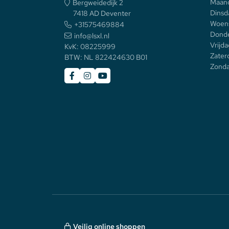
Maan
Bergweidedijk 2
Dinsd
7418 AD Deventer
Woen
+31575469884
Donde
info@lsxl.nl
Vrijda
KvK: 08225999
Zater
BTW: NL 822424630 B01
Zonda
Veilig online shoppen