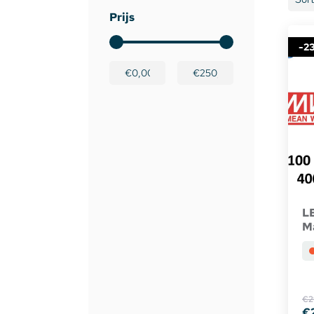
Prijs
Dimmers en schakelaars
Indirec
-2
LED strip versterker
Access
Fase aansnijding en fase afsnijding
Access
1-10V Accessoires
DMX Accessoires
Dali Accessoires
L
M
DIN Rail Controllers
Matter Compatible
€2
€
Bevestigingstape en Plakband