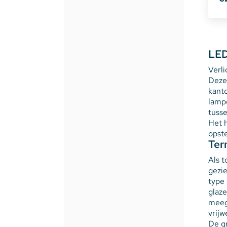
Stekkerdozen
WLED Compatible
LED
Verl
Batterijen
Dez
kanto
lampe
tusse
Het 
opste
Ter
Als t
gezi
type
glaz
meeg
vrijw
De gr