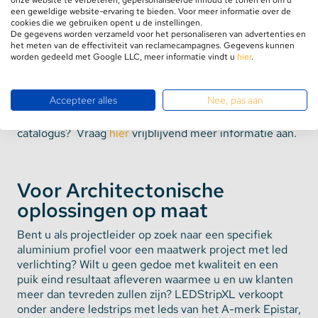
onze website te verbeteren, gepersonaliseerde inhoud te tonen en om u
een geweldige website-ervaring te bieden. Voor meer informatie over de
alleen een webshop waar u tegen een scherp tarief de
cookies die we gebruiken opent u de instellingen.
ledstrips en toebehoren kan kopen. Al sinds 2010 zijn
De gegevens worden verzameld voor het personaliseren van advertenties en
het meten van de effectiviteit van reclamecampagnes. Gegevens kunnen
wij bezig met ledstrips, led lampen en alles wat daarbij
worden gedeeld met Google LLC, meer informatie vindt u
hier
.
hoort. Op dit moment hebben we zo'n 25 soorten
aluminium profiel in ons assortiment! Voor elke vloer,
wand, keukenblok of verlaagd plafond hebben we de
Accepteer alles
Nee, pas aan
juiste oplossing. Benieuwd naar onze meest recente
catalogus? Vraag
hier
vrijblijvend meer informatie aan.
Voor Architectonische
oplossingen op maat
Bent u als projectleider op zoek naar een specifiek
aluminium profiel voor een maatwerk project met led
verlichting? Wilt u geen gedoe met kwaliteit en een
puik eind resultaat afleveren waarmee u en uw klanten
meer dan tevreden zullen zijn? LEDStripXL verkoopt
onder andere ledstrips met leds van het A-merk Epistar,