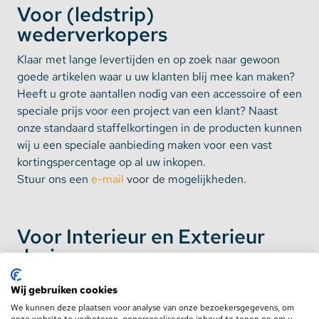
Voor (ledstrip)
wederverkopers
Klaar met lange levertijden en op zoek naar gewoon
goede artikelen waar u uw klanten blij mee kan maken?
Heeft u grote aantallen nodig van een accessoire of een
speciale prijs voor een project van een klant? Naast
onze standaard staffelkortingen in de producten kunnen
wij u een speciale aanbieding maken voor een vast
kortingspercentage op al uw inkopen.
Stuur ons een
e-mail
voor de mogelijkheden.
Voor Interieur en Exterieur
designers
Bent u standbouwer? Of maakt u meubels? Als u op
Wij gebruiken cookies
zoek bent naar een bedrijf met kennis van zaken dan
We kunnen deze plaatsen voor analyse van onze bezoekersgegevens, om
bent u bij ons aan het juiste adres. LEDStripXL is niet