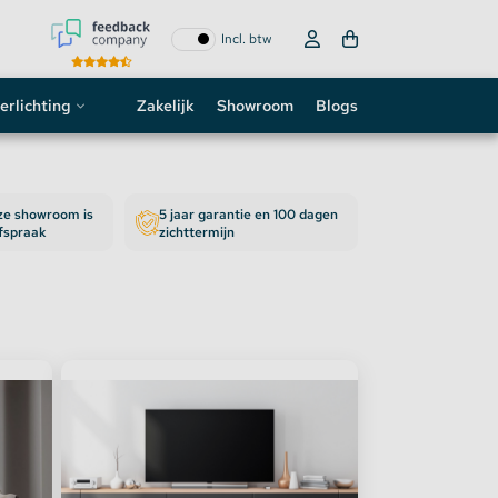
Incl. btw
erlichting
Zakelijk
Showroom
Blogs
ogo
nze showroom is
5 jaar garantie en 100 dagen
neon sign
afspraak
zichttermijn
D strip