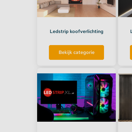
Dimmers en schakelaars
Indirec
LED strip versterker
Access
Ledstrip koofverlichting
Fase aansnijding en fase afsnijding
Access
Bekijk categorie
1-10V Accessoires
DMX Accessoires
Dali Accessoires
DIN Rail Controllers
Matter Compatible
Bevestigingstape en Plakband