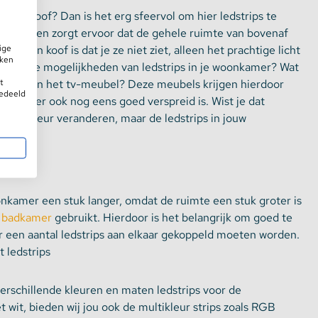
met koof? Dan is het erg sfeervol om hier ledstrips te
sfeervol en zorgt ervoor dat de gehele ruimte van bovenaf
ige
 in een koof is dat je ze niet ziet, alleen het prachtige licht
iken
e andere mogelijkheden van ledstrips in je woonkamer? Wat
t
lichting in het tv-meubel? Deze meubels krijgen hierdoor
gedeeld
woonkamer ook nog eens goed verspreid is. Wist je dat
ouw interieur veranderen, maar de ledstrips in jouw
oonkamer een stuk langer, omdat de ruimte een stuk groter is
e
badkamer
gebruikt. Hierdoor is het belangrijk om goed te
er een aantal ledstrips aan elkaar gekoppeld moeten worden.
t ledstrips
erschillende kleuren en maten ledstrips voor de
 wit, bieden wij jou ook de multikleur strips zoals RGB