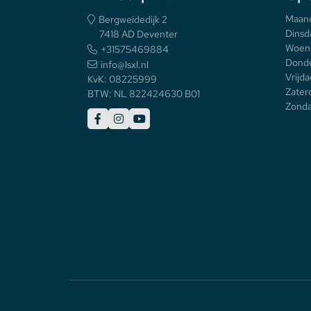
Maan
Bergweidedijk 2
Dinsd
7418 AD Deventer
Woen
+31575469884
Donde
info@lsxl.nl
Vrijda
KvK: 08225999
Zater
BTW: NL 822424630 B01
Zonda