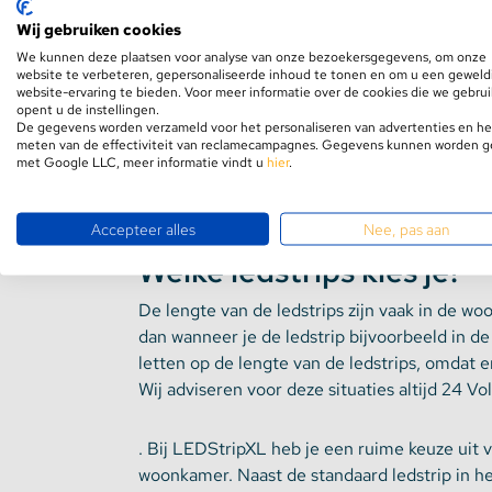
Heb je in de woonkamer een verlaagd plafond 
Wij gebruiken cookies
plaatsen. De
koofverlichting
is namelijk erg 
We kunnen deze plaatsen voor analyse van onze bezoekersgegevens, om onze
website te verbeteren, gepersonaliseerde inhoud te tonen en om u een geweld
goed wordt verlicht. Het voordeel van ledstrips
website-ervaring te bieden. Voor meer informatie over de cookies die we gebru
wat eruit voortkomt. Ben je benieuwd naar d
opent u de instellingen.
De gegevens worden verzameld voor het personaliseren van advertenties en he
dacht je van prachtige kastverlichting of ver
meten van de effectiviteit van reclamecampagnes. Gegevens kunnen worden 
meer aandacht, terwijl de verlichting in de 
met Google LLC, meer informatie vindt u
hier
.
ledstrips erg tijdloos zijn? Je kunt zo vaak j
woonkamer blijven altijd perfect passen.
Accepteer alles
Nee, pas aan
Welke ledstrips kies je?
De lengte van de ledstrips zijn vaak in de w
dan wanneer je de ledstrip bijvoorbeeld in d
letten op de lengte van de ledstrips, omdat 
Wij adviseren voor deze situaties altijd 24 Vol
.
Bij LEDStripXL heb je een ruime keuze uit v
woonkamer. Naast de standaard ledstrip in het