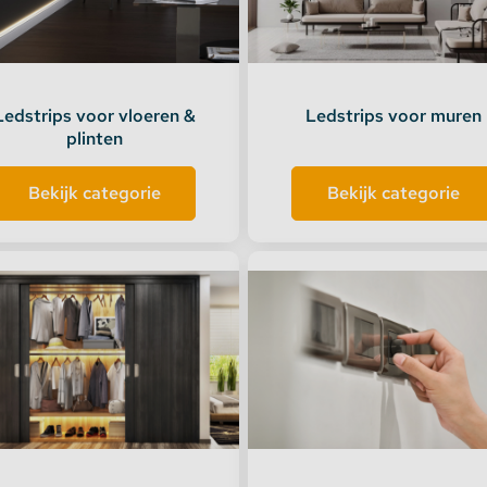
te verlichting
oires Topmet
Ledstrips voor vloeren &
Ledstrips voor muren
plinten
oires Lumines
Bekijk categorie
Bekijk categorie