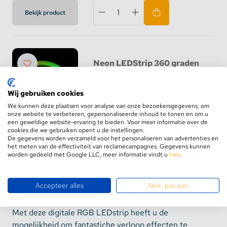
Bekijk product
Neon LEDStrip 360 graden
rond - Pixel instelbaar -
RGB - 5 meter
Wij gebruiken cookies
Niet op voorraad
We kunnen deze plaatsen voor analyse van onze bezoekersgegevens, om
€169,95
onze website te verbeteren, gepersonaliseerde inhoud te tonen en om u
een geweldige website-ervaring te bieden. Voor meer informatie over de
cookies die we gebruiken opent u de instellingen.
Bekijk product
De gegevens worden verzameld voor het personaliseren van advertenties en
het meten van de effectiviteit van reclamecampagnes. Gegevens kunnen
worden gedeeld met Google LLC, meer informatie vindt u
hier
.
Accepteer alles
Nee, pas aan
Dream Color led strip
Met deze digitale RGB LEDstrip heeft u de
mogelijkheid om fantastiche verloop effecten te