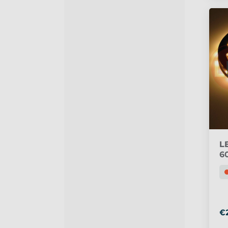
L
60
€