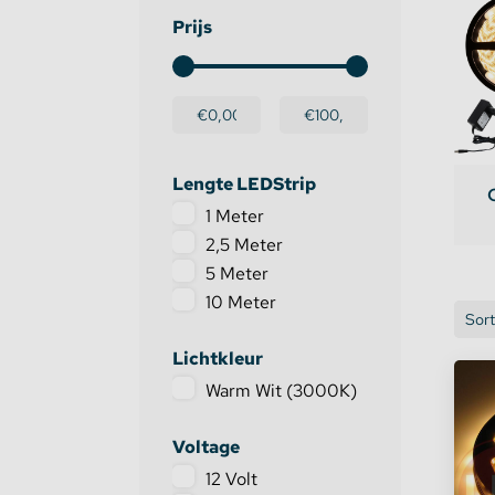
Prijs
Dimmers en schakelaars
Indirec
LE
LED strip versterker
Access
LE
Fase aansnijding en fase afsnijding
Access
Di
Lengte LEDStrip
1 Meter
1-10V Accessoires
LE
2,5 Meter
5 Meter
DMX Accessoires
LE
10 Meter
Sor
Dali Accessoires
LE
Lichtkleur
DIN Rail Controllers
LE
Warm Wit (3000K)
Matter Compatible
LE
Voltage
12 Volt
Bevestigingstape en Plakband
LE