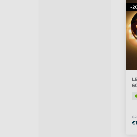
-2
L
60
€2
€