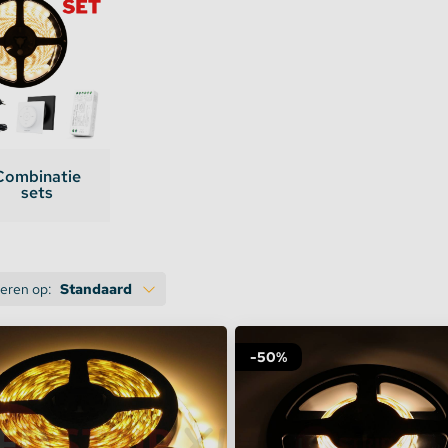
te verlichting
DStrip koud wit (6000-6500K)
oires Topmet
DStrip Dual White (Wit+Warm Wit)
oires Lumines
m2Warm LEDStrips
Combinatie
sets
D Strip Rood
D strip Groen
teren op:
Standaard
D strip Blauw
D strip Geel
-50%
D strip Oranje
D strip Roze