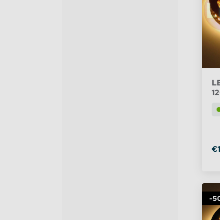
LE
12
€
-5