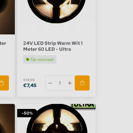
ter
24V LED Strip Warm Wit 1
Meter 60 LED - Ultra
Op voorraad
€14,95
€7,45
-50%