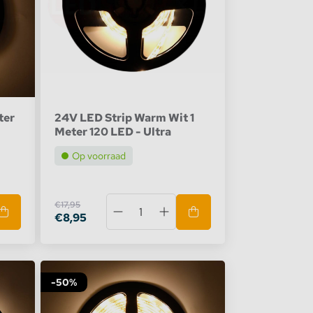
ter
24V LED Strip Warm Wit 1
Meter 120 LED - Ultra
Op voorraad
€17,95
€8,95
-50%