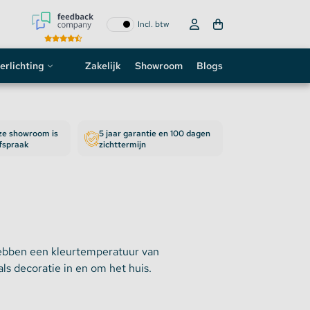
Incl. btw
erlichting
Zakelijk
Showroom
Blogs
ogo
nze showroom is
5 jaar garantie en 100 dagen
neon sign
afspraak
zichttermijn
D strip
hebben een kleurtemperatuur van
ls decoratie in en om het huis.