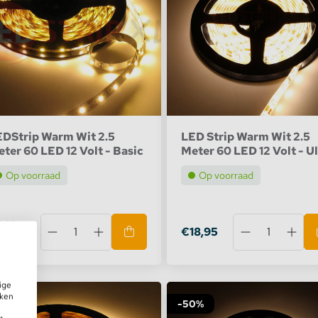
EDStrip Warm Wit 2.5
LED Strip Warm Wit 2.5
ter 60 LED 12 Volt - Basic
Meter 60 LED 12 Volt - Ul
Op voorraad
Op voorraad
9,95
€18,95
9,95
ige
iken
7%
-50%