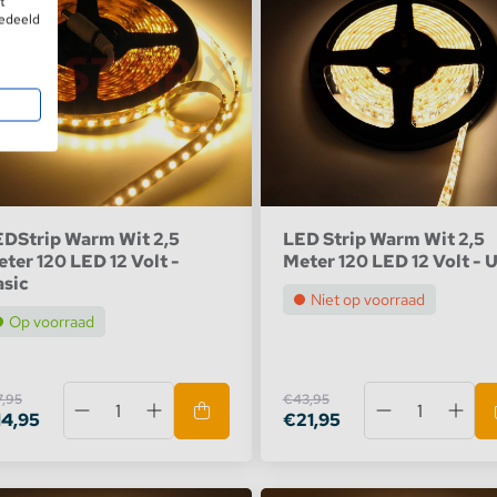
t
gedeeld
EDStrip Warm Wit 2,5
LED Strip Warm Wit 2,5
ter 120 LED 12 Volt -
Meter 120 LED 12 Volt - U
asic
Niet op voorraad
Op voorraad
7,95
€43,95
14,95
€21,95