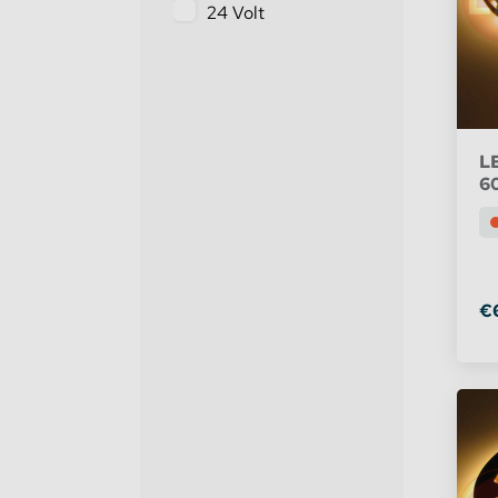
24 Volt
Stekkerdozen
LE
WLED Compatible
LE
Batterijen
60
€