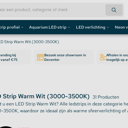
rip profiel
Aquarium LED strip
LED verlichting
Neon v
fiel
B LEDStrip
Aquarium LED Strips
LED Bouwlamp
Neon L
D Strip Warm Wit (3000-3500K)
ending bij
Bezoek onze showroom in
Afhalen in o
profiel
BW LEDStrip
Aquarium LED Strip accessoires
LED Lampen
Custom 
n vanaf €75
Deventer
mogelijk op 
rofiel
B + CCT + Warm en koud Wit
Aquarium LED Balken
Decoratief
Neon LE
de profiel
D Strip Extra Warm Wit (2500K)
Overig
 Strip Warm Wit (3000-3500K)
31 Producten
fiel / Gipsplaten Profiel
D Strip Extra Warm Wit (2700K)
t u een LED Strip Warm Wit? Alle ledstrips in deze categorie 
3500K, waardoor ze ideaal zijn als warme sfeerverlichting of a
ofiel
D Strip Warm Wit (3000-3500K)
e LED Profielen
DStrip Helder Wit (4000-4500K)