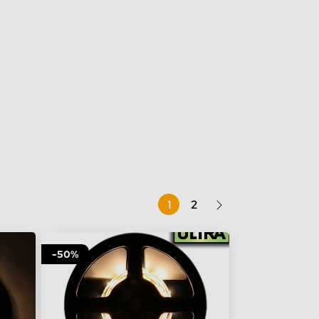
1
2
-50%