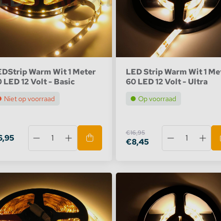
D strip Paars
DStrip Warm Wit 1 Meter
LED Strip Warm Wit 1 Me
 LED 12 Volt - Basic
60 LED 12 Volt - Ultra
Niet op voorraad
Op voorraad
€16,95
6,95
€8,45