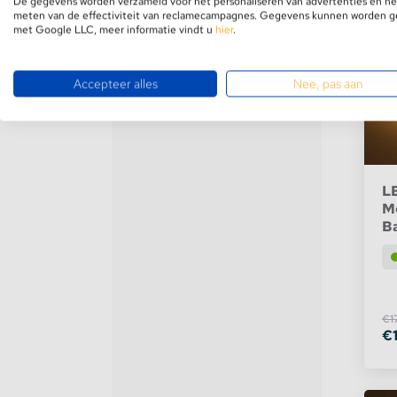
De gegevens worden verzameld voor het personaliseren van advertenties en he
meten van de effectiviteit van reclamecampagnes. Gegevens kunnen worden 
met Google LLC, meer informatie vindt u
hier
.
Accepteer alles
Nee, pas aan
L
Me
B
€1
€