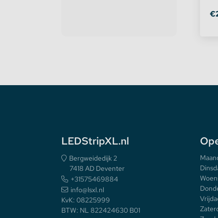
€
LEDStripXL.nl
Ope
Maan
Bergweidedijk 2
Dinsd
7418 AD Deventer
Woen
+31575469884
Donde
info@lsxl.nl
Vrijda
KvK: 08225999
Zater
BTW: NL 822424630 B01