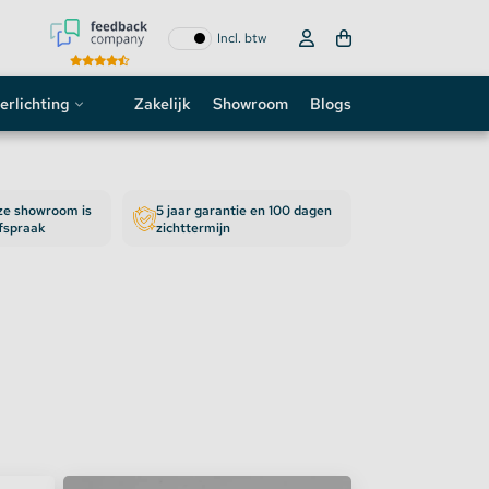
Incl. btw
erlichting
Zakelijk
Showroom
Blogs
ogo
nze showroom is
5 jaar garantie en 100 dagen
neon sign
afspraak
zichttermijn
D strip