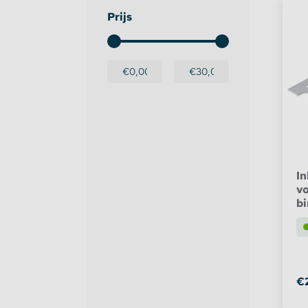
Prijs
Dimmers en schakelaars
Indirec
LED strip versterker
Access
Fase aansnijding en fase afsnijding
Access
1-10V Accessoires
DMX Accessoires
In
v
b
Dali Accessoires
DIN Rail Controllers
Matter Compatible
€
Bevestigingstape en Plakband