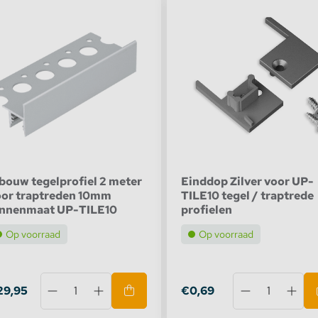
te verlichting
oires Topmet
oires Lumines
bouw tegelprofiel 2 meter
Einddop Zilver voor UP-
oor traptreden 10mm
TILE10 tegel / traptrede
innenmaat UP-TILE10
profielen
Op voorraad
Op voorraad
29,95
€0,69