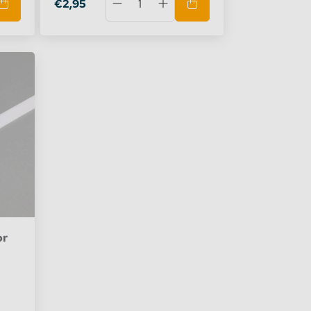
€2,95
or