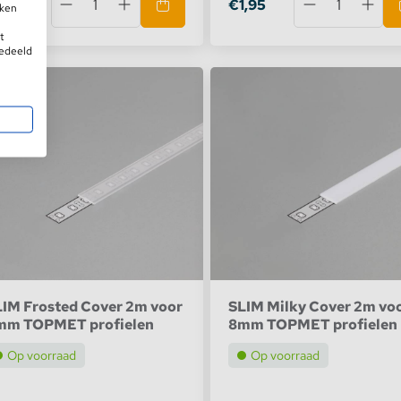
,95
€1,95
iken
t
gedeeld
IM Frosted Cover 2m voor
SLIM Milky Cover 2m vo
mm TOPMET profielen
8mm TOPMET profielen
Op voorraad
Op voorraad