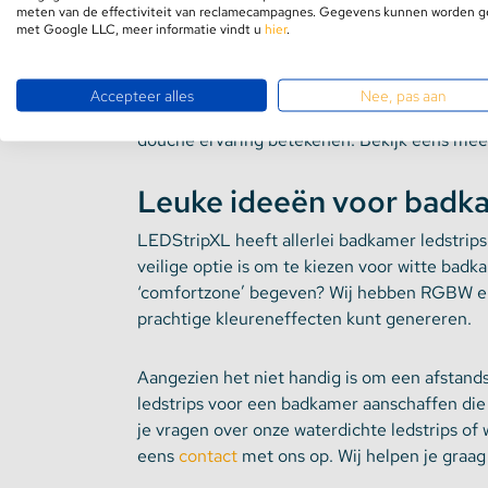
Wil jij verlichting in de gehele ruimte, maar 
meten van de effectiviteit van reclamecampagnes. Gegevens kunnen worden 
led strip langs de rand van het
plafond
. Hierd
met Google LLC, meer informatie vindt u
hier
.
Bij LEDStripXL geloven wij dat licht grotend
Accepteer alles
Nee, pas aan
een ledstrip of multikleur ledspotjes in jo
douche ervaring betekenen. Bekijk eens mee
Leuke ideeën voor badka
LEDStripXL heeft allerlei badkamer ledstrips
veilige optie is om te kiezen voor witte badka
‘comfortzone’ begeven? Wij hebben RGBW en
prachtige kleureneffecten kunt genereren.
Aangezien het niet handig is om een afstands
ledstrips voor een badkamer aanschaffen die 
je vragen over onze waterdichte ledstrips of 
eens
contact
met ons op. Wij helpen je graag