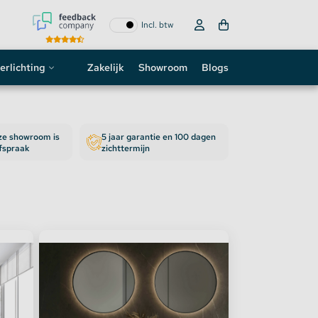
Incl. btw
erlichting
Zakelijk
Showroom
Blogs
ogo
nze showroom is
5 jaar garantie en 100 dagen
neon sign
afspraak
zichttermijn
D strip