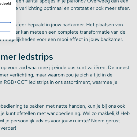
heb je al een aantal spotjes in je plafond? Overweeg dan een
gedeeld
oor is de verlichting optimaal en ontstaat er ook meer sfeer.
eels de sfeer bepaald in jouw badkamer. Het plaatsen van
uw badkamer kan meteen een complete transformatie van de
r mogelijkheden voor een mooi effect in jouw badkamer.
mer ledstrips
 op voorraad waarmee jij eindeloos kunt variëren. De meest
mer verlichting, maar waarom zou je zich altijd in de
 RGB+CCT led strips in ons assortiment, waarmee je
bediening te pakken met natte handen, kun je bij ons ook
je kunt afstellen met wandbediening. Wel zo makkelijk! Heb
wil je persoonlijk advies voor jouw ruimte? Neem gerust
 verder!