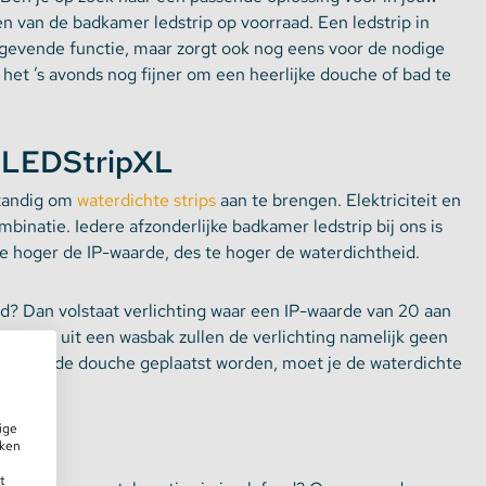
 van de badkamer ledstrip op voorraad. Een ledstrip in
tgevende functie, maar zorgt ook nog eens voor de nodige
 het ’s avonds nog fijner om een heerlijke douche of bad te
j LEDStripXL
standig om
waterdichte strips
aan te brengen. Elektriciteit en
binatie. Iedere afzonderlijke badkamer ledstrip bij ons is
 hoger de IP-waarde, des te hoger de waterdichtheid.
? Dan volstaat verlichting waar een IP-waarde van 20 aan
spatten uit een wasbak zullen de verlichting namelijk geen
t bad of de douche geplaatst worden, moet je de waterdichte
ige
iken
t