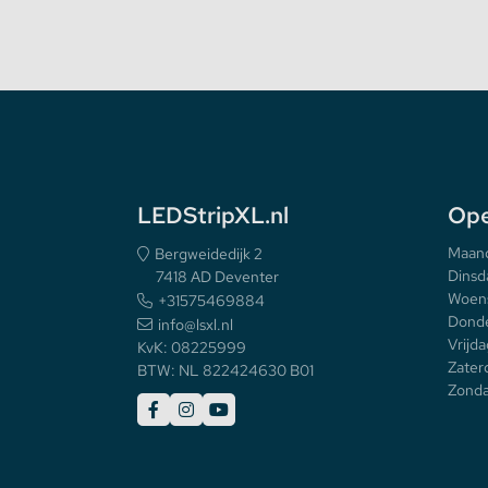
LEDStripXL.nl
Ope
Maan
Bergweidedijk 2
Dinsd
7418 AD Deventer
Woen
+31575469884
Donde
info@lsxl.nl
Vrijda
KvK: 08225999
Zater
BTW: NL 822424630 B01
Zonda