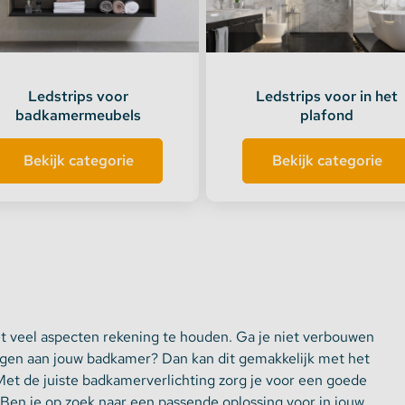
te verlichting
oires Topmet
Ledstrips voor
Ledstrips voor in het
badkamermeubels
plafond
oires Lumines
Bekijk categorie
Bekijk categorie
 veel aspecten rekening te houden. Ga je niet verbouwen
egen aan jouw badkamer? Dan kan dit gemakkelijk met het
Met de juiste badkamerverlichting zorg je voor een goede
 Ben je op zoek naar een passende oplossing voor in jouw