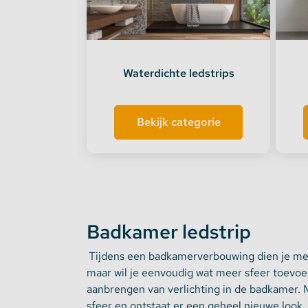
Dimmers en schakelaars
Indirec
LED strip versterker
Access
Waterdichte ledstrips
Fase aansnijding en fase afsnijding
Access
Bekijk categorie
1-10V Accessoires
DMX Accessoires
Dali Accessoires
Badkamer ledstrip
DIN Rail Controllers
Tijdens een badkamerverbouwing dien je met
maar wil je eenvoudig wat meer sfeer toevo
Matter Compatible
aanbrengen van verlichting in de badkamer. 
sfeer en ontstaat er een geheel nieuwe look.
Bevestigingstape en Plakband