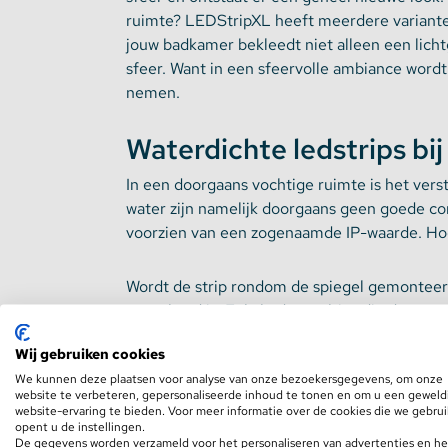
ruimte? LEDStripXL heeft meerdere varianten
jouw badkamer bekleedt niet alleen een lich
Stekkerdozen
sfeer. Want in een sfeervolle ambiance wordt
nemen.
WLED Compatible
Waterdichte ledstrips bi
Batterijen
In een doorgaans vochtige ruimte is het ver
water zijn namelijk doorgaans geen goede com
voorzien van een zogenaamde IP-waarde. Hoe
Wordt de strip rondom de spiegel gemonteerd
toegekend is. Enkele druppeltjes die doen op
kwaad doen. Pas als de strips dicht tegen he
Wij gebruiken cookies
ledstrips van IP65 of IP68 overwegen.
We kunnen deze plaatsen voor analyse van onze bezoekersgegevens, om onze
website te verbeteren, gepersonaliseerde inhoud te tonen en om u een geweld
Ledstrip in plafond
website-ervaring te bieden. Voor meer informatie over de cookies die we gebru
opent u de instellingen.
De gegevens worden verzameld voor het personaliseren van advertenties en he