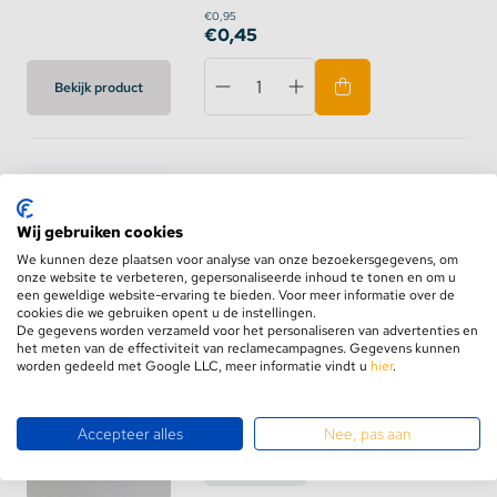
€0,95
€0,45
Bekijk product
Cabi12 Einddop Zwart
Op voorraad
Wij gebruiken cookies
We kunnen deze plaatsen voor analyse van onze bezoekersgegevens, om
€0,95
€0,45
onze website te verbeteren, gepersonaliseerde inhoud te tonen en om u
een geweldige website-ervaring te bieden. Voor meer informatie over de
cookies die we gebruiken opent u de instellingen.
De gegevens worden verzameld voor het personaliseren van advertenties en
Bekijk product
het meten van de effectiviteit van reclamecampagnes. Gegevens kunnen
worden gedeeld met Google LLC, meer informatie vindt u
hier
.
Accepteer alles
Nee, pas aan
Cabi12 Einddop Wit
Op voorraad