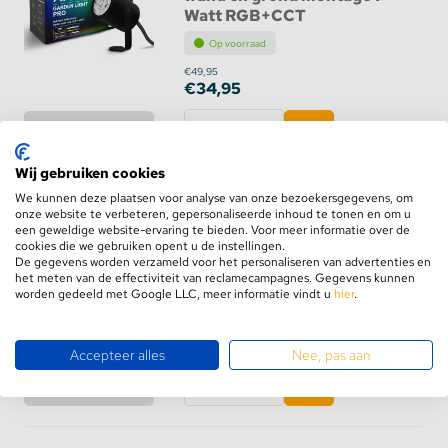
Watt RGB+CCT
Op voorraad
€49,95
€34,95
Bekijk product
Wij gebruiken cookies
We kunnen deze plaatsen voor analyse van onze bezoekersgegevens, om
onze website te verbeteren, gepersonaliseerde inhoud te tonen en om u
een geweldige website-ervaring te bieden. Voor meer informatie over de
3 x 6W RGB+CCT LED-
cookies die we gebruiken opent u de instellingen.
tuinlamp+voedingskabelset
De gegevens worden verzameld voor het personaliseren van advertenties en
het meten van de effectiviteit van reclamecampagnes. Gegevens kunnen
Op voorraad
worden gedeeld met Google LLC, meer informatie vindt u
hier
.
€99,95
€74,95
Accepteer alles
Nee, pas aan
Bekijk product