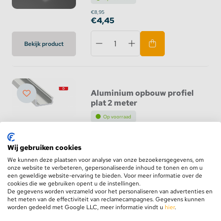
€8,95
€4,45
Bekijk product
Aluminium opbouw profiel
plat 2 meter
Op voorraad
€12,95
Wij gebruiken cookies
Bekijk product
We kunnen deze plaatsen voor analyse van onze bezoekersgegevens, om
onze website te verbeteren, gepersonaliseerde inhoud te tonen en om u
een geweldige website-ervaring te bieden. Voor meer informatie over de
cookies die we gebruiken opent u de instellingen.
De gegevens worden verzameld voor het personaliseren van advertenties en
het meten van de effectiviteit van reclamecampagnes. Gegevens kunnen
D profiel Einddop Grijs
worden gedeeld met Google LLC, meer informatie vindt u
hier
.
Op voorraad