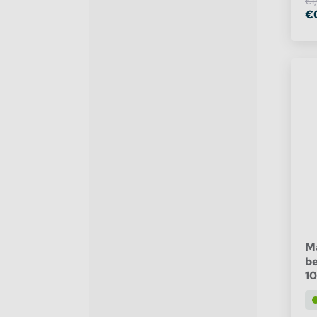
€1
€
M
be
10