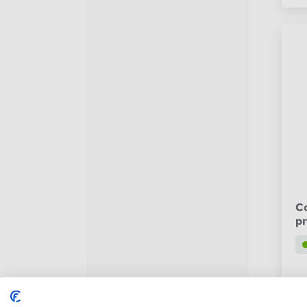
C
pr
€