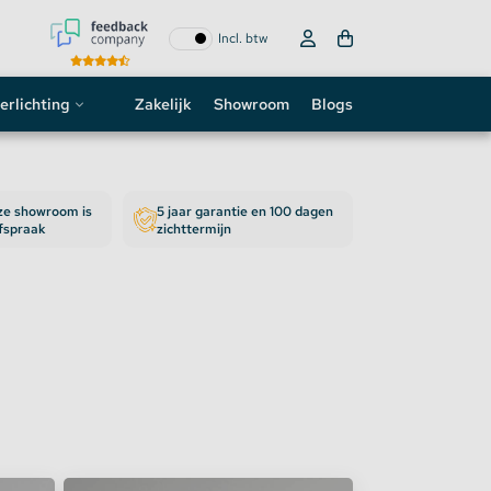
Incl. btw
erlichting
Zakelijk
Showroom
Blogs
ogo
nze showroom is
5 jaar garantie en 100 dagen
neon sign
afspraak
zichttermijn
D strip