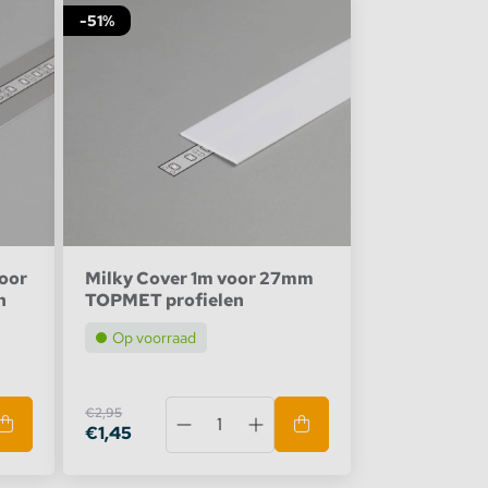
-51%
oor
Milky Cover 1m voor 27mm
n
TOPMET profielen
Op voorraad
€2,95
€1,45