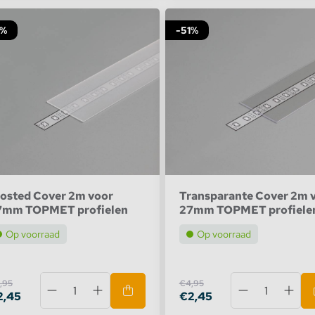
1%
-51%
Smart16
Linea20
Wide24
Corner27
VARIO30-01
osted Cover 2m voor
Transparante Cover 2m 
7mm TOPMET profielen
27mm TOPMET profiele
Corner16 v2
Op voorraad
Op voorraad
Smart IN16
Tile12
,95
€4,95
2,45
€2,45