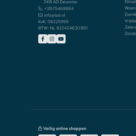
Dinsd
7418 AD Deventer
Woen
+31575469884
Donde
info@lsxl.nl
Vrijda
KvK: 08225999
Zater
BTW: NL 822424630 B01
Zonda
Veilig online shoppen