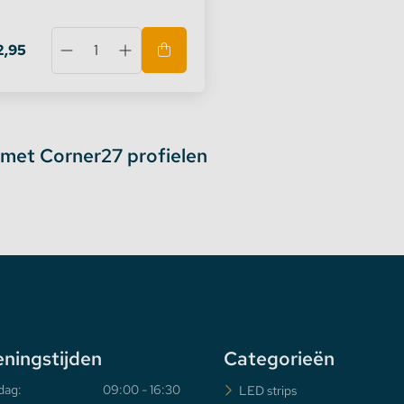
2,95
met Corner27 profielen
ningstijden
Categorieën
dag:
09:00 - 16:30
LED strips