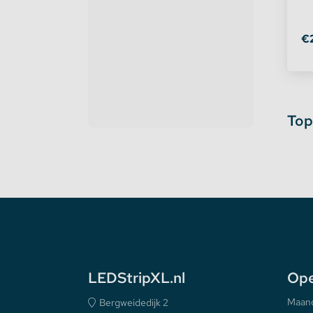
€
Top
LEDStripXL.nl
Ope
Maan
Bergweidedijk 2