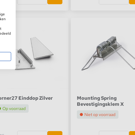
HOOD14
ige
OMNI10-PLUS
iken
1%
t
Uni14
gedeeld
ARC12
rner27 Einddop Zilver
Mounting Spring
Bevestigingsklem X
Op voorraad
Niet op voorraad