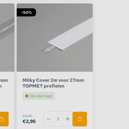
-50%
voor
Milky Cover 2m voor 27mm
n
TOPMET profielen
Op voorraad
€5,95
€2,95