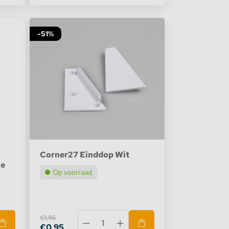
-51%
Corner27 Einddop Wit
le
Op voorraad
€1,95
€0,95