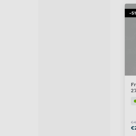
-5
Stekkerdozen
WLED Compatible
Batterijen
Fr
2
€4
€