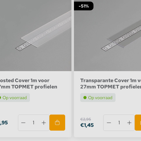
-51%
te verlichting
Groove10
oires Topmet
Surface10
oires Lumines
Step10
Cabi12
Uni12
osted Cover 1m voor
Transparante Cover 1m v
7mm TOPMET profielen
27mm TOPMET profiele
Corner14
Op voorraad
Op voorraad
Groove14
€2,95
,95
€1,45
Surface14
DIAGONAL14