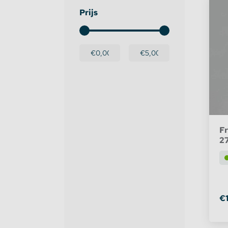
Prijs
Dimmers en schakelaars
Indirec
LED strip versterker
Access
Fase aansnijding en fase afsnijding
Access
1-10V Accessoires
DMX Accessoires
Fr
2
Dali Accessoires
DIN Rail Controllers
€1
Matter Compatible
Bevestigingstape en Plakband