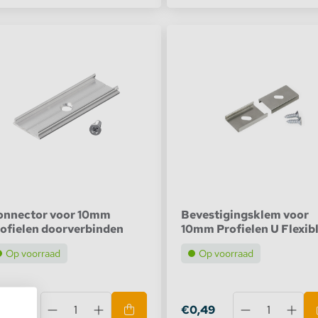
UP-TILE10
UP-MINI10
UP-BOLD12
GLOW12
HIDE10
LINEA-IN20
onnector voor 10mm
Bevestigingsklem voor
PLANE14
ofielen doorverbinden
10mm Profielen U Flexib
COZY12
Op voorraad
Op voorraad
LEVEL12
0,79
€0,49