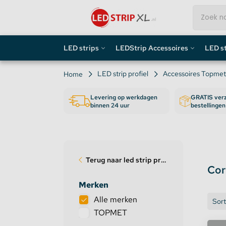
LED strips
LEDStrip Accessoires
LED st
LED strips op kleur
LED strip connector
Hoekpro
LED strip profiel
Accessoires Topmet
Home
Levering op werkdagen
GRATIS verz
LED strips op lengte
LED strip adapter
Opbouw
binnen 24 uur
bestellinge
Speciale LED Strips
LED strip afstandsbediening
Inbouwp
LED per ruimte
LED strip controller
Traptre
Terug naar led strip profiel
Cor
Complete LEDStrip Sets
LED Strip Gateway
Stucpro
Merken
Alle merken
High End LEDStrips
Sensoren
Tegelpr
Sor
TOPMET
ZigBee
Buigbar