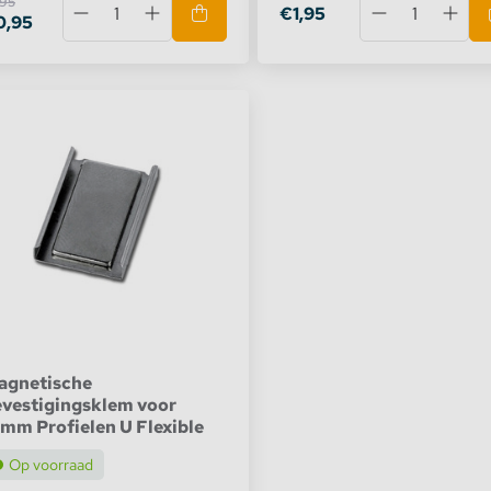
,95
€1,95
0,95
agnetische
vestigingsklem voor
mm Profielen U Flexible
Op voorraad