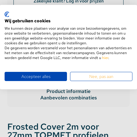
Zakelijke klant? Log in voor prijzen
Levering op werkdagen
binnen 24 uur
Wij gebruiken cookies
GRATIS verzending
vanaf €75,-
We kunnen deze plaatsen voor analyse van onze bezoekersgegevens, om
Retourneren binnen
100 dagen
onze website te verbeteren, gepersonaliseerde inhoud te tonen en om u
een geweldige website-ervaring te bieden. Voor meer informatie over de
5 jaar
garantie
cookies die we gebruiken opent u de instellingen.
De gegevens worden verzameld voor het personaliseren van advertenties en
het meten van de effectiviteit van reclamecampagnes. Gegevens kunnen
worden gedeeld met Google LLC, meer informatie vindt u
hier
.
Accepteer alles
Nee, pas aan
Product informatie
Aanbevolen combinaties
Frosted Cover 2m voor
27mm TOPMET profielen