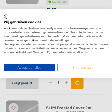
Op voorraad
€1,95
Bekijk product
Wij gebruiken cookies
We kunnen deze plaatsen voor analyse van onze bezoekersgegevens, om
onze website te verbeteren, gepersonaliseerde inhoud te tonen en om u
een geweldige website-ervaring te bieden. Voor meer informatie over de
cookies die we gebruiken opent u de instellingen.
De gegevens worden verzameld voor het personaliseren van advertenties en
SLIM Transparante Cover
het meten van de effectiviteit van reclamecampagnes. Gegevens kunnen
2m voor 8mm TOPMET
worden gedeeld met Google LLC, meer informatie vindt u
hier
.
profielen
Op voorraad
Accepteer alles
Nee, pas aan
€2,95
Bekijk product
SLIM Frosted Cover 2m