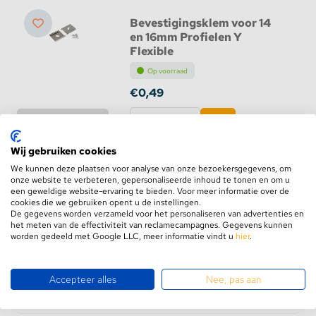
Bevestigingsklem voor 14
en 16mm Profielen Y
Flexible
Op voorraad
€0,49
Bekijk product
Wij gebruiken cookies
We kunnen deze plaatsen voor analyse van onze bezoekersgegevens, om
onze website te verbeteren, gepersonaliseerde inhoud te tonen en om u
een geweldige website-ervaring te bieden. Voor meer informatie over de
Surface14 Einddop Zilver
cookies die we gebruiken opent u de instellingen.
De gegevens worden verzameld voor het personaliseren van advertenties en
Op voorraad
het meten van de effectiviteit van reclamecampagnes. Gegevens kunnen
worden gedeeld met Google LLC, meer informatie vindt u
hier
.
€0,95
€0,45
Accepteer alles
Nee, pas aan
Bekijk product