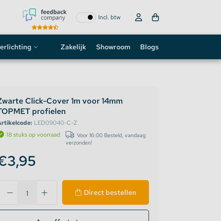
Incl. btw
erlichting
Zakelijk
Showroom
Blogs
ogo
neon sign
Zwarte Click-Cover 1m voor 14mm
TOPMET profielen
D strip
rtikelcode:
LED09040-C-Z
18 stuks op voorraad
Voor 16:00 Besteld, vandaag
verzonden!
€3,95
Direct bestellen