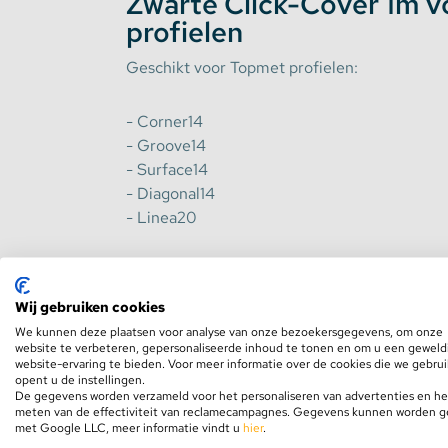
Zwarte Click-Cover 1m
profielen
Stekkerdozen
Geschikt voor Topmet profielen:
WLED Compatible
- Corner14
- Groove14
Batterijen
- Surface14
- Diagonal14
- Linea20
Wij gebruiken cookies
We kunnen deze plaatsen voor analyse van onze bezoekersgegevens, om onze
website te verbeteren, gepersonaliseerde inhoud te tonen en om u een geweld
Specificaties
website-ervaring te bieden. Voor meer informatie over de cookies die we gebru
opent u de instellingen.
De gegevens worden verzameld voor het personaliseren van advertenties en he
meten van de effectiviteit van reclamecampagnes. Gegevens kunnen worden 
Materiaal
met Google LLC, meer informatie vindt u
hier
.