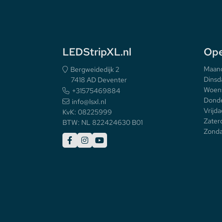
LEDStripXL.nl
Ope
Maan
Bergweidedijk 2
Dinsd
7418 AD Deventer
Woen
+31575469884
Donde
info@lsxl.nl
Vrijda
KvK: 08225999
Zater
BTW: NL 822424630 B01
Zonda