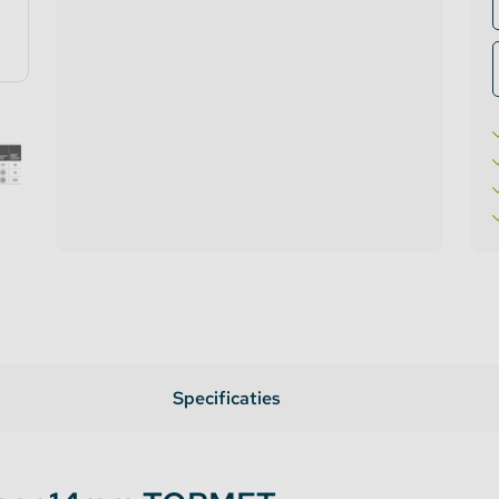
te verlichting
oires Topmet
oires Lumines
Specificaties