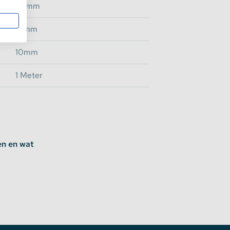
20mm
16mm
10mm
1 Meter
en en wat