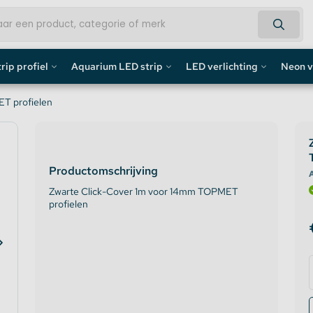
rip profiel
Aquarium LED strip
LED verlichting
Neon v
fiel
Aquarium LED Strips
LED Bouwlamp
Neon L
T profielen
profiel
Aquarium LED Strip accessoires
LED Lampen
Custom 
Productomschrijving
rofiel
Aquarium LED Balken
Decoratief
Neon LE
A
Zwarte Click-Cover 1m voor 14mm TOPMET
profielen
de profiel
Overig
fiel / Gipsplaten Profiel
ofiel
e LED Profielen