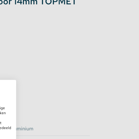
 voor 14mm TOPMET
ige
iken
t
gedeeld
Aluminium