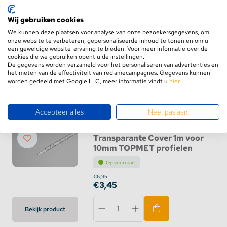
Frosted Cover 1m voor
Wij gebruiken cookies
10mm TOPMET profielen
We kunnen deze plaatsen voor analyse van onze bezoekersgegevens, om
onze website te verbeteren, gepersonaliseerde inhoud te tonen en om u
Op voorraad
een geweldige website-ervaring te bieden. Voor meer informatie over de
€1,95
cookies die we gebruiken opent u de instellingen.
€0,95
De gegevens worden verzameld voor het personaliseren van advertenties en
het meten van de effectiviteit van reclamecampagnes. Gegevens kunnen
worden gedeeld met Google LLC, meer informatie vindt u
hier
.
Bekijk product
Accepteer alles
Nee, pas aan
Transparante Cover 1m voor
10mm TOPMET profielen
Op voorraad
€6,95
€3,45
Bekijk product