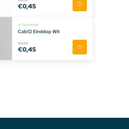
€0,95
€0,45
Op voorraad
Cabi12 Einddop Wit
€0,95
€0,45