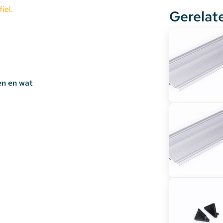
iel.
Gerelat
en en wat