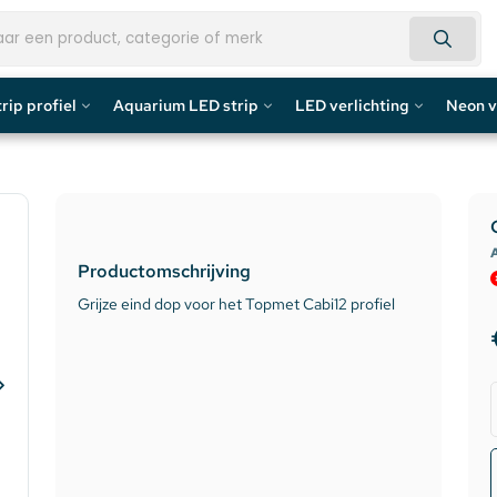
rip profiel
Aquarium LED strip
LED verlichting
Neon v
fiel
Aquarium LED Strips
LED Bouwlamp
Neon L
profiel
Aquarium LED Strip accessoires
LED Lampen
Custom 
A
Productomschrijving
rofiel
Aquarium LED Balken
Decoratief
Neon LE
Grijze eind dop voor het Topmet Cabi12 profiel
de profiel
Overig
fiel / Gipsplaten Profiel
ofiel
e LED Profielen