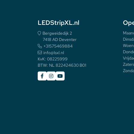
LEDStripXL.nl
Ope
Maan
Bergweidedijk 2
Dinsd
7418 AD Deventer
Woen
+31575469884
Donde
info@lsxl.nl
Vrijda
KvK: 08225999
Zater
BTW: NL 822424630 B01
Zonda