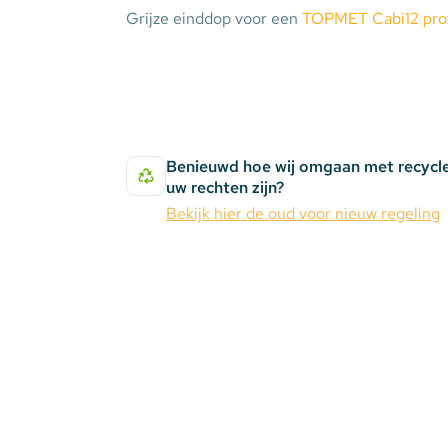
Grijze einddop voor een
TOPMET Cabi12 prof
Stekkerdozen
WLED Compatible
Batterijen
Benieuwd hoe wij omgaan met recycl
uw rechten zijn?
Bekijk hier de oud voor nieuw regeling