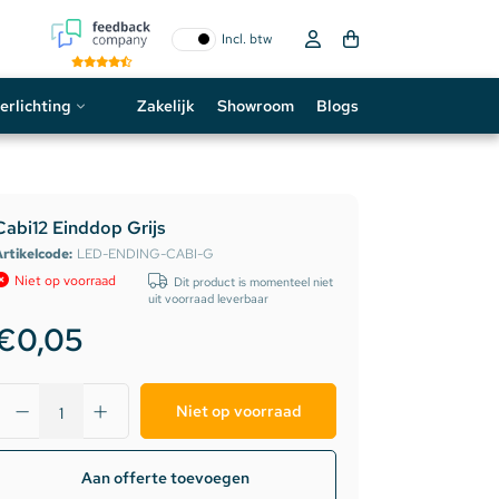
Incl. btw
erlichting
Zakelijk
Showroom
Blogs
ogo
neon sign
Cabi12 Einddop Grijs
rtikelcode:
LED-ENDING-CABI-G
D strip
Niet op voorraad
Dit product is momenteel niet
uit voorraad leverbaar
€0,05
Niet op voorraad
Aan offerte toevoegen