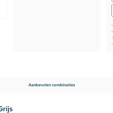
te verlichting
oires Topmet
oires Lumines
Aanbevolen combinaties
rijs