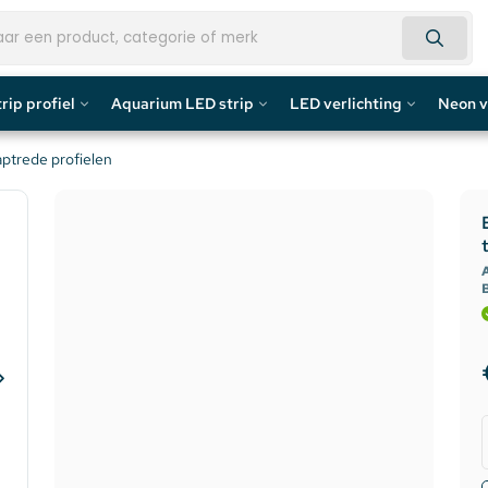
rip profiel
Aquarium LED strip
LED verlichting
Neon v
fiel
Aquarium LED Strips
LED Bouwlamp
Neon L
aptrede profielen
profiel
Aquarium LED Strip accessoires
LED Lampen
Custom 
rofiel
Aquarium LED Balken
Decoratief
Neon LE
A
de profiel
Overig
fiel / Gipsplaten Profiel
ofiel
e LED Profielen