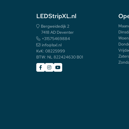
LEDStripXL.nl
Ope
Maan
Bergweidedijk 2
Dinsd
7418 AD Deventer
Woen
+31575469884
Donde
info@lsxl.nl
Vrijda
KvK: 08225999
Zater
BTW: NL 822424630 B01
Zonda