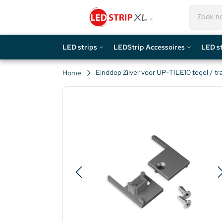
LED strips
LEDStrip Accessoires
LED st
LED strips op kleur
LED strip connector
Hoekpro
Einddop Zilver voor UP-TILE10 tegel / tr
Home
LED strips op lengte
LED strip adapter
Opbouw
Speciale LED Strips
LED strip afstandsbediening
Inbouwp
LED per ruimte
LED strip controller
Traptre
Complete LEDStrip Sets
LED Strip Gateway
Stucpro
High End LEDStrips
Sensoren
Tegelpr
ZigBee
Buigbar