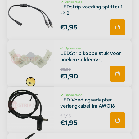
Op voorraad
LEDstrip voeding splitter 1
-> 2
€1,95
Op voorraad
LEDStrip koppelstuk voor
hoeken soldeervrij
€3,95
€1,90
Op voorraad
LED Voedingsadapter
verlengkabel 1m AWG18
€3,95
€1,95