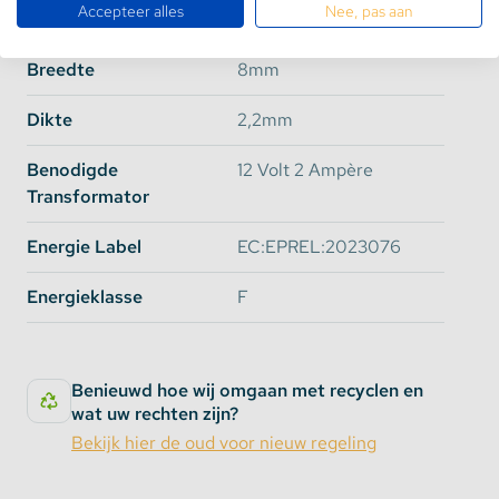
Accepteer alles
Nee, pas aan
Lengte
1 Meter
Epistar
SMD Type
SMD3528
SMD2835
Breedte
8mm
Lumen per
360
840
Dikte
2,2mm
meter
Benodigde
12 Volt 2 Ampère
Verbruik per
4.8
9.6 Watt
Transformator
meter
Watt
CRI Waarde
80
>90
Energie Label
EC:EPREL:2023076
Energieklasse
F
Dit artikel betreft de Basic uitvoering. Wilt u toch
liever de Ultra uitvoering? Klik dan
HIER.
Benieuwd hoe wij omgaan met recyclen en
Opties voor bescherming van deze led
wat uw rechten zijn?
strip:
Bekijk hier de oud voor nieuw regeling
IP65: Spatwaterdicht en