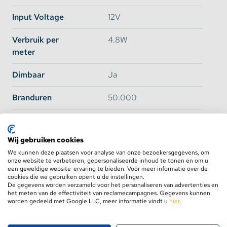
Basic vs Ultra
Input Voltage
12V
Omdat de vraag naar
extra felle LED Strips
enorm
Verbruik per
4.8W
is toegenomen, hebben we besloten om een nieuwe
meter
sub groep van fellere LED Strips toe te voegen aan
ons assortiment. Om een duidelijk onderscheid te
Dimbaar
Ja
maken tussen de standaard LED Strips en de extra
felle strips, roepen wij vanaf nu het
Basic
en
Ultra
Branduren
50.000
assortiment in het leven. Er zijn een aantal
belangrijke verschillen waaronder het SMD type en
PCB Kleur
Wit (tenzij anders
de CRI waarde maar het belangrijkste verschil is de
vermeld)
Wij gebruiken cookies
lichtopbrengst en het verbruik.
Alle spcecifieke verschillen staan per artikel
We kunnen deze plaatsen voor analyse van onze bezoekersgegevens, om
Plakstrip
Ja, 3M Plakstrip
onze website te verbeteren, gepersonaliseerde inhoud te tonen en om u
aangegeven maar we zetten hier de belangrijkste op
een geweldige website-ervaring te bieden. Voor meer informatie over de
een rij:
cookies die we gebruiken opent u de instellingen.
Aansluiting
DC Female connector
De gegevens worden verzameld voor het personaliseren van advertenties en
met 15cm draad
het meten van de effectiviteit van reclamecampagnes. Gegevens kunnen
worden gedeeld met Google LLC, meer informatie vindt u
hier
.
Knipbaar
Ja, om de 5cm
Warm Wit 60
Basic
Ultra