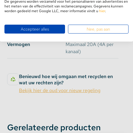
De gegevens worden verzameld voor het personaliseren van advertenties en
het meten van de effectiviteit van reclamecampagnes. Gegevens kunnen
simuleren welke precies voldoen aan de eisen voor
Afmetingen
120 x 69 x 24 mm
worden gedeeld met Google LLC, meer informatie vindt u
hier
.
uw aquarium of terrarium.
Controller
U kunt deze controller natuurlijk ook voor uw huis
tuin en keuken verlichting gebruiken!
Accepteer alles
Nee, pas aan
Lengte
n.v.t.
Mogelijkheden van de controller:
Vermogen
Maximaal 20A (4A per
kanaal)
Het simuleren van daglicht en nachtlicht
Het simuleren van zonsopgang en zonsondergang
Het simuleren van bewolking en schemering
Benieuwd hoe wij omgaan met recyclen en
Het simuleren van maanlicht
wat uw rechten zijn?
Het naar uw wens dimmen, in- en uitschakelen
Bekijk hier de oud voor nieuw regeling
van 5 kanalen onafhankelijk van elkaar
Let op:
Deze controller is zowel voor
enkelkleurige
ledstrips
als voor RGB(W) LEDstrips geschikt. Wij
adviseren u om de 5 kanelen te gebruiken voor
Gerelateerde producten
Warm Wit, Helder Wit, Rood, Groen en Blauw. Deze