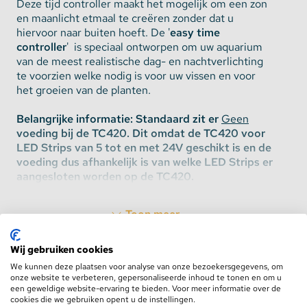
Deze tijd controller maakt het mogelijk om een zon
en maanlicht etmaal te creëren zonder dat u
hiervoor naar buiten hoeft. De '
easy time
controller
' is speciaal ontworpen om uw aquarium
van de meest realistische dag- en nachtverlichting
te voorzien welke nodig is voor uw vissen en voor
het groeien van de planten.
Belangrijke informatie: Standaard zit er
Geen
voeding bij de TC420. Dit omdat de TC420 voor
LED Strips van 5 tot en met 24V geschikt is en de
voeding dus afhankelijk is van welke LED Strips er
aangesloten worden op de TC420.
De meegeleverde software maakt het mogelijk om
Toon meer
eenvoudig een eigen programma van 24 uur in te
stellen en deze vervolgens zelfstandig af te spelen
Wij gebruiken cookies
zolang u maar wilt.
Specificaties
We kunnen deze plaatsen voor analyse van onze bezoekersgegevens, om
De controller heeft 5 output kanalen en deze
onze website te verbeteren, gepersonaliseerde inhoud te tonen en om u
een geweldige website-ervaring te bieden. Voor meer informatie over de
kunnen onafhankelijk van elkaar worden ingesteld.
Input
12-24V DC
cookies die we gebruiken opent u de instellingen.
Hierdoor kunt u oneindig veel programma's