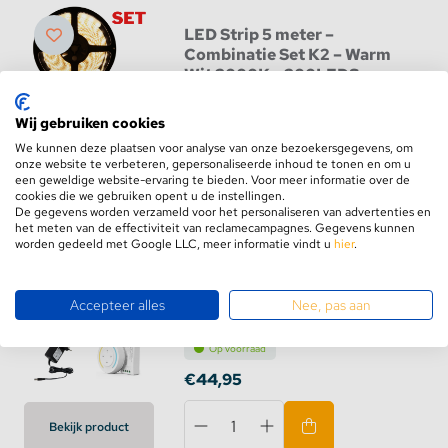
LED Strip 5 meter –
Combinatie Set K2 – Warm
Wit 3000K - 300LEDS
Op voorraad
Wij gebruiken cookies
€49,95
We kunnen deze plaatsen voor analyse van onze bezoekersgegevens, om
onze website te verbeteren, gepersonaliseerde inhoud te tonen en om u
een geweldige website-ervaring te bieden. Voor meer informatie over de
Bekijk product
cookies die we gebruiken opent u de instellingen.
De gegevens worden verzameld voor het personaliseren van advertenties en
het meten van de effectiviteit van reclamecampagnes. Gegevens kunnen
worden gedeeld met Google LLC, meer informatie vindt u
hier
.
LED Strip 5 meter –
Combinatie Set 3 – Warm
Accepteer alles
Nee, pas aan
Wit 300LED
Op voorraad
€44,95
Bekijk product