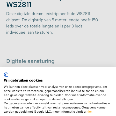
WS2811
Deze digitale dream ledstrip heeft de WS2811
chipset. De digistrip van 5 meter lengte heeft 150
leds over de totale lengte en is per 3 leds
individueel aan te sturen.
Digitale aansturing
De digi ledstrip bevat 30 led per meter welke
digitaal zijn aan te sturen per 3 leds. De kleuren
Wij gebruiken cookies
zullen dus veranderen in groepjes van 3 leds. De
Toon meer
We kunnen deze plaatsen voor analyse van onze bezoekersgegevens, om
ledstrip is aan te sturen met digitale controllers
onze website te verbeteren, gepersonaliseerde inhoud te tonen en om u
zoals de SP108E WiFi controller.
een geweldige website-ervaring te bieden. Voor meer informatie over de
cookies die we gebruiken opent u de instellingen.
De gegevens worden verzameld voor het personaliseren van advertenties en
Specificaties
het meten van de effectiviteit van reclamecampagnes. Gegevens kunnen
worden gedeeld met Google LLC, meer informatie vindt u
hier
.