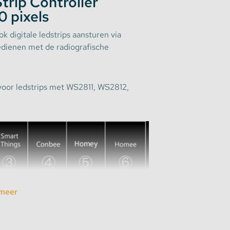
trip Controller
 pixels
k digitale ledstrips aansturen via
bedienen met de radiografische
t voor ledstrips met WS2811, WS2812,
meer