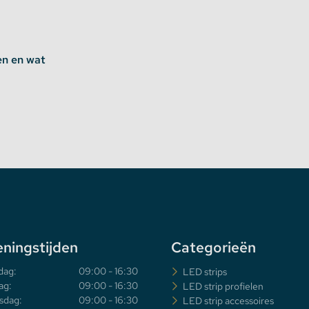
en en wat
ningstijden
Categorieën
dag:
09:00 - 16:30
LED strips
ag:
09:00 - 16:30
LED strip profielen
sdag:
09:00 - 16:30
LED strip accessoires