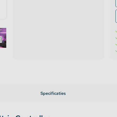
te verlichting
oires Topmet
oires Lumines
Specificaties