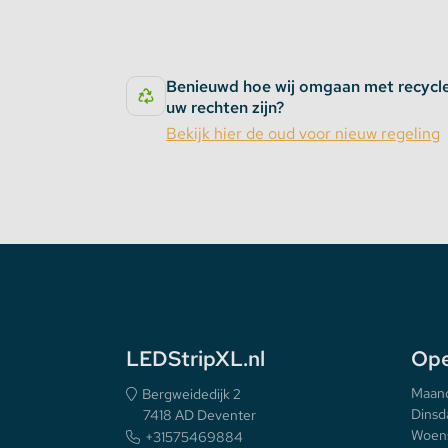
Benieuwd hoe wij omgaan met recycl
uw rechten zijn?
Bekijk hier de oud voor nieuw regeling
LEDStripXL.nl
Ope
Maan
Bergweidedijk 2
Dinsd
7418 AD Deventer
Woen
+31575469884