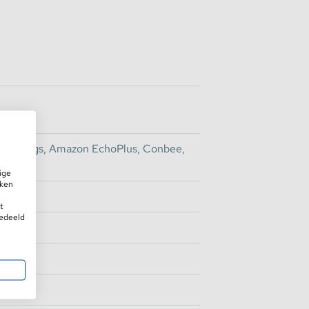
artThings, Amazon EchoPlus, Conbee,
ige
iken
 2.4Ghz
t
gedeeld