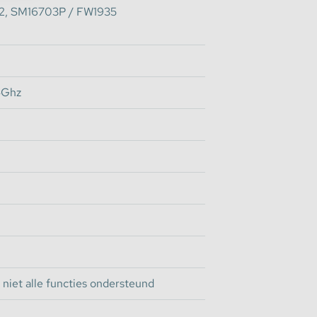
2, SM16703P / FW1935
4Ghz
niet alle functies ondersteund