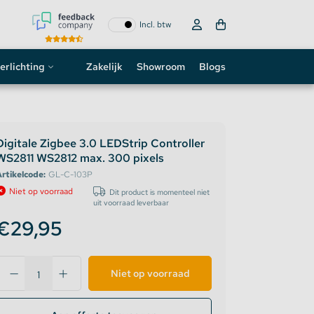
Incl. btw
erlichting
Zakelijk
Showroom
Blogs
ogo
neon sign
Digitale Zigbee 3.0 LEDStrip Controller
WS2811 WS2812 max. 300 pixels
D strip
rtikelcode:
GL-C-103P
Niet op voorraad
Dit product is momenteel niet
uit voorraad leverbaar
€29,95
Niet op voorraad