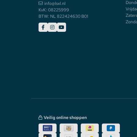
Donde
info@lsxl.nl
Vrijda
KvK: 08225999
Zater
BTW: NL 822424630 B01
Zonda
Veilig online shoppen