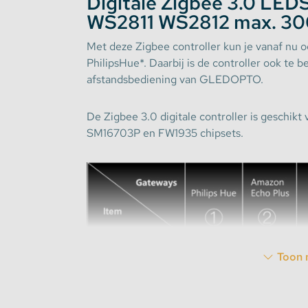
Digitale Zigbee 3.0 LEDS
WS2811 WS2812 max. 300
Stekkerdozen
Met deze Zigbee controller kun je vanaf nu oo
PhilipsHue*. Daarbij is de controller ook te 
WLED Compatible
afstandsbediening van GLEDOPTO.
Batterijen
De Zigbee 3.0 digitale controller is geschik
SM16703P en FW1935 chipsets.
Toon 