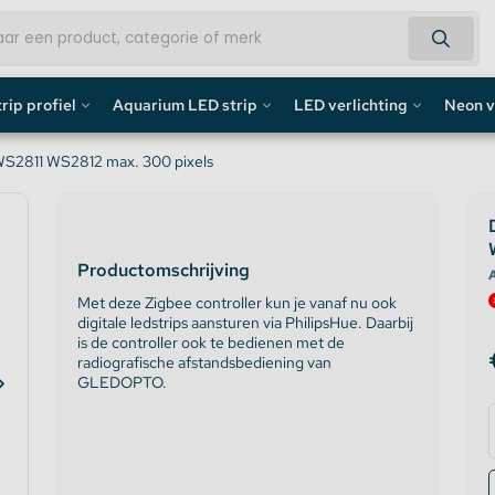
rip profiel
Aquarium LED strip
LED verlichting
Neon v
fiel
Aquarium LED Strips
LED Bouwlamp
Neon L
 WS2811 WS2812 max. 300 pixels
profiel
Aquarium LED Strip accessoires
LED Lampen
Custom 
Productomschrijving
rofiel
Aquarium LED Balken
Decoratief
Neon LE
A
Met deze Zigbee controller kun je vanaf nu ook
digitale ledstrips aansturen via PhilipsHue. Daarbij
de profiel
Overig
is de controller ook te bedienen met de
radiografische afstandsbediening van
fiel / Gipsplaten Profiel
GLEDOPTO.
ofiel
e LED Profielen