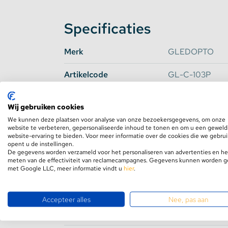
Specificaties
Merk
GLEDOPTO
Artikelcode
GL-C-103P
Fabrikant
Wij gebruiken cookies
Werkt met*
Philips Hue, Sm
We kunnen deze plaatsen voor analyse van onze bezoekersgegevens, om onze
Homey, Homee
website te verbeteren, gepersonaliseerde inhoud te tonen en om u een geweld
website-ervaring te bieden. Voor meer informatie over de cookies die we gebru
Protocol
Zigbee 3.0 / RF
opent u de instellingen.
De gegevens worden verzameld voor het personaliseren van advertenties en he
meten van de effectiviteit van reclamecampagnes. Gegevens kunnen worden 
Input Voltage
DC5v ~ 24v
met Google LLC, meer informatie vindt u
hier
.
Output (W)
240 Watt Max
Accepteer alles
Nee, pas aan
Output (A)
10 A Max