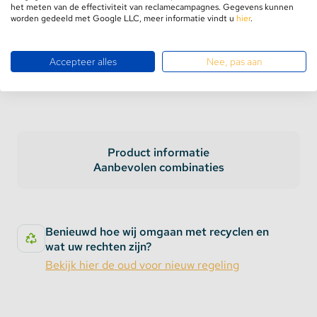
GRATIS verzending
vanaf €75,-
het meten van de effectiviteit van reclamecampagnes. Gegevens kunnen
Retourneren binnen
100 dagen
worden gedeeld met Google LLC, meer informatie vindt u
hier
.
5 jaar
garantie
Accepteer alles
Nee, pas aan
Product informatie
Aanbevolen combinaties
Benieuwd hoe wij omgaan met recyclen en
wat uw rechten zijn?
Bekijk hier de oud voor nieuw regeling