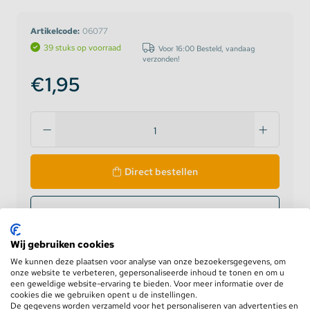
Artikelcode:
06077
39 stuks op voorraad
Voor 16:00 Besteld, vandaag
verzonden!
€1,95
Direct bestellen
Aan offerte toevoegen
Wij gebruiken cookies
Zakelijke klant? Log in voor prijzen
We kunnen deze plaatsen voor analyse van onze bezoekersgegevens, om
onze website te verbeteren, gepersonaliseerde inhoud te tonen en om u
een geweldige website-ervaring te bieden. Voor meer informatie over de
Levering op werkdagen
binnen 24 uur
cookies die we gebruiken opent u de instellingen.
De gegevens worden verzameld voor het personaliseren van advertenties en