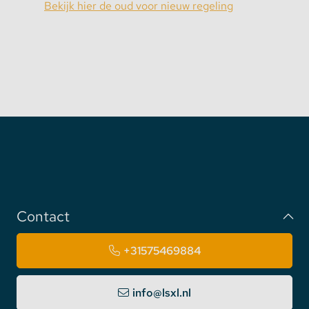
Bekijk hier de oud voor nieuw regeling
Contact
+31575469884
info@lsxl.nl