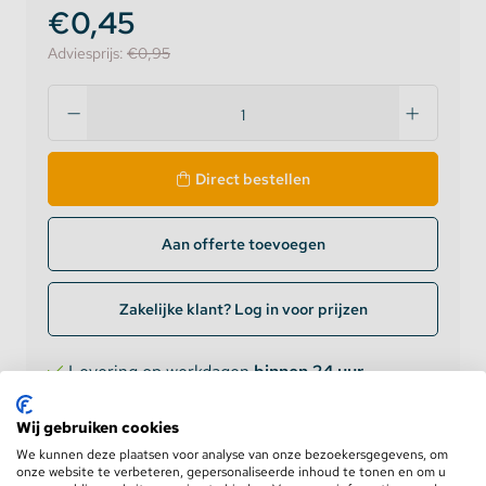
€0,45
Adviesprijs:
€0,95
Direct bestellen
Aan offerte toevoegen
Zakelijke klant? Log in voor prijzen
Levering op werkdagen
binnen 24 uur
GRATIS verzending
vanaf €75,-
Retourneren binnen
100 dagen
Wij gebruiken cookies
5 jaar
garantie
We kunnen deze plaatsen voor analyse van onze bezoekersgegevens, om
onze website te verbeteren, gepersonaliseerde inhoud te tonen en om u