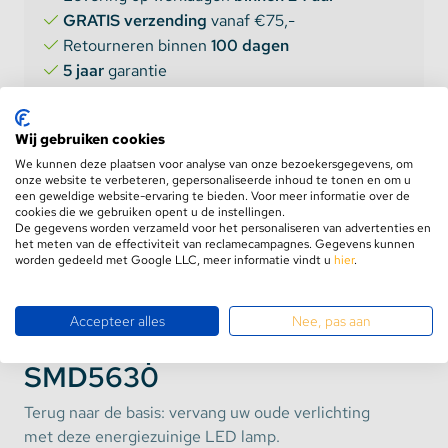
GRATIS verzending
vanaf €75,-
Retourneren binnen
100 dagen
5 jaar
garantie
Wij gebruiken cookies
We kunnen deze plaatsen voor analyse van onze bezoekersgegevens, om
onze website te verbeteren, gepersonaliseerde inhoud te tonen en om u
een geweldige website-ervaring te bieden. Voor meer informatie over de
cookies die we gebruiken opent u de instellingen.
De gegevens worden verzameld voor het personaliseren van advertenties en
Product informatie
het meten van de effectiviteit van reclamecampagnes. Gegevens kunnen
Aanbevolen combinaties
worden gedeeld met Google LLC, meer informatie vindt u
hier
.
Accepteer alles
Nee, pas aan
LED Lamp 3 Watt E27
SMD5630
Terug naar de basis: vervang uw oude verlichting
met deze energiezuinige LED lamp.