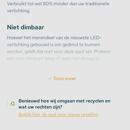
Verbruikt tot wel 80% minder dan uw traditionele
verlichting.
Niet dimbaar
Hoewel het merendeel van de nieuwste LED-
verlichting gebouwd is om gedimd te kunnen
worden, geldt dat niet voor deze spot set. Probeer
een niet-dimbare lamp of spot niet alsnog te
dimmen, dat is schadelijk voor de lamp.
Toon meer
Afmetingen
Lengte: 90mm
Diameter: 50mm max.
Benieuwd hoe wij omgaan met recyclen en
wat uw rechten zijn?
Bekijk hier de oud voor nieuw regeling
Technische specificaties
Werktemperatuur: -20 tot +60 graden Celsius