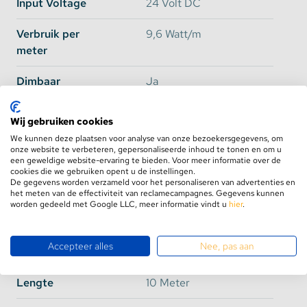
Input Voltage
24 Volt DC
manieren. Dit kan met een
afstandsbediening
,
vaste
draaidimmer
of met een
dimbare transformator
op
Verbruik per
9,6 Watt/m
230 volt gedimd worden. De ledstrip heeft een
meter
stroomverbruik van maximaal 9,6 Watt per meter.
Door het gebruik van een dimmer zal ook het
Dimbaar
Ja
stroomverbruik afnemen.
Branduren
50.000
Wij gebruiken cookies
We kunnen deze plaatsen voor analyse van onze bezoekersgegevens, om
Egale lichtverspreiding
PCB Kleur
Wit
onze website te verbeteren, gepersonaliseerde inhoud te tonen en om u
een geweldige website-ervaring te bieden. Voor meer informatie over de
Deze ledstrip bevat 120 LEDs per meter wat ervoor
cookies die we gebruiken opent u de instellingen.
Plakstrip
Ja, 3M 9495 LE Plakstrip
De gegevens worden verzameld voor het personaliseren van advertenties en
zorgt dat er een egale lichtlijn ontstaat. Op 10 meter
het meten van de effectiviteit van reclamecampagnes. Gegevens kunnen
lengte bevat deze strip dus in totaal 1200 extra
Aansluiting
1x 15cm DC Female + 1x
worden gedeeld met Google LLC, meer informatie vindt u
hier
.
warme leds. Bij indirecte verlichting zal er een
15cm DC Male
mooie warme ''gele'' gloed ontstaan. Voor directe
Accepteer alles
Nee, pas aan
verlichting is een
aluminium profiel
met afdekking
Knipbaar
Ja, om de 5cm
aan te raden zodat de leds niet direct zichtbaar zijn.
Lengte
10 Meter
Wil je deze ledstrip gaan gebruiken als directe