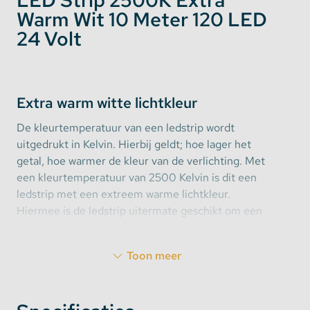
LED Strip 2500K Extra
Warm Wit 10 Meter 120 LED
24 Volt
Extra warm witte lichtkleur
De kleurtemperatuur van een ledstrip wordt
uitgedrukt in Kelvin. Hierbij geldt; hoe lager het
getal, hoe warmer de kleur van de verlichting. Met
een kleurtemperatuur van 2500 Kelvin is dit een
ledstrip met een extreem warme lichtkleur.
Hiermee is de ledstrip uitermate geschikt om een
gezellige sfeer te creëren in huis.
Toon meer
Extra hoge lichtopbrengst
De lichtopbrengst van een ledstrip wordt vertaald in