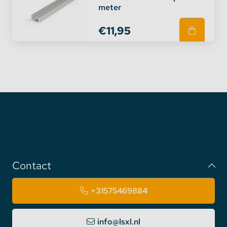
meter
€11,95
Contact
+31575469884
info@lsxl.nl