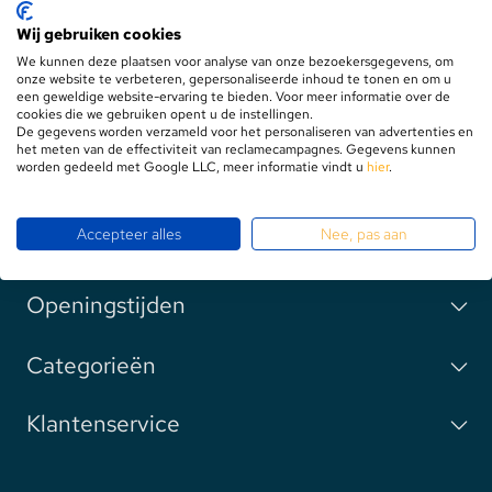
Contact
Wij gebruiken cookies
We kunnen deze plaatsen voor analyse van onze bezoekersgegevens, om
onze website te verbeteren, gepersonaliseerde inhoud te tonen en om u
+31575469884
een geweldige website-ervaring te bieden. Voor meer informatie over de
cookies die we gebruiken opent u de instellingen.
De gegevens worden verzameld voor het personaliseren van advertenties en
het meten van de effectiviteit van reclamecampagnes. Gegevens kunnen
info@lsxl.nl
worden gedeeld met Google LLC, meer informatie vindt u
hier
.
Route in Google Maps
Accepteer alles
Nee, pas aan
Openingstijden
Categorieën
Klantenservice