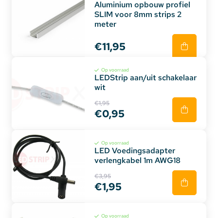
Aluminium opbouw profiel
SLIM voor 8mm strips 2
meter
€11,95
Op voorraad
LEDStrip aan/uit schakelaar
wit
€1,95
€0,95
Op voorraad
LED Voedingsadapter
verlengkabel 1m AWG18
€3,95
€1,95
Op voorraad