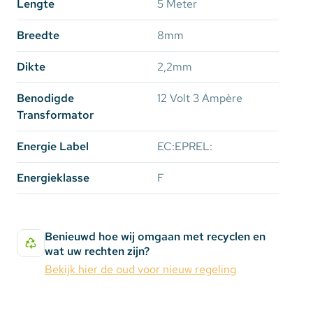
Lengte
5 Meter
Epistar
SMD Type
Breedte
8mm
SMD3528
SMD2835
Dikte
2,2mm
Lumen per
360
975
meter
Benodigde
12 Volt 3 Ampère
Verbruik per
4.8
Transformator
9.6 Watt
meter
Watt
Energie Label
EC:EPREL:
CRI Waarde
80
>90
Energieklasse
F
Dit artikel betreft de Basic uitvoering. Wilt u toch
liever de Ultra uitvoering? Klik dan
HIER.
Benieuwd hoe wij omgaan met recyclen en
wat uw rechten zijn?
Opties voor bescherming:
Bekijk hier de oud voor nieuw regeling
IP20: Niet waterdicht, geschikt voor aanraking
IP65: Spatwaterdicht en