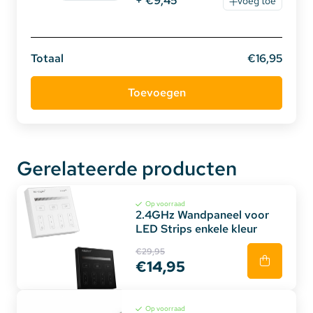
+ €9,45
voeg toe
Toepassingen:
Totaal
€16,95
Onder uw keukenkastjes
In een open kast
Achter uw tv meubel
In uw badkamer
Achter uw computer
Als uw auto / kofferbak verlichting
Gerelateerde producten
En waar u maar wenst!
Op voorraad
2.4GHz Wandpaneel voor
LED Strips enkele kleur
€29,95
€14,95
Op voorraad