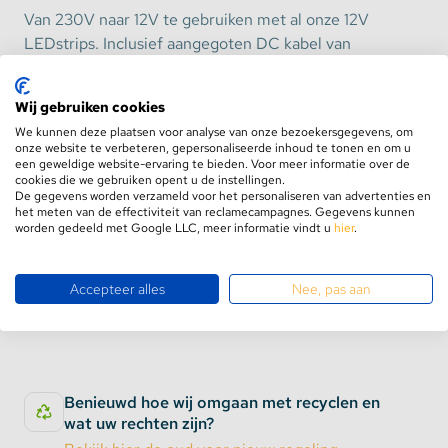
Van 230V naar 12V te gebruiken met al onze 12V
LEDstrips. Inclusief aangegoten DC kabel van
150cm met een DC male jack socket welke direct op
onze ledstrips past. Door het gebruik van het
Wij gebruiken cookies
universele DC jack formaat (5.5x2.1mm) kunt u ook
We kunnen deze plaatsen voor analyse van onze bezoekersgegevens, om
alle verlengkabels, dimmers en overige accessoires
onze website te verbeteren, gepersonaliseerde inhoud te tonen en om u
met deze voedingsadapter gebruiken.
een geweldige website-ervaring te bieden. Voor meer informatie over de
cookies die we gebruiken opent u de instellingen.
De gegevens worden verzameld voor het personaliseren van advertenties en
De stroom adapter wordt inclusief AC netstroom
het meten van de effectiviteit van reclamecampagnes. Gegevens kunnen
worden gedeeld met Google LLC, meer informatie vindt u
hier
.
kabel geleverd
Beschikt over TÜV keurmerk
Accepteer alles
Nee, pas aan
Toon meer
Consumenten hebben behoefte aan
betrouwbaarheid en zekerheid. Keurmerken kunnen
met een label direct laten zien hoe de kwaliteit van
het product ervoor staat. De LEDstrip
Benieuwd hoe wij omgaan met recyclen en
wat uw rechten zijn?
voedingsadapter 12V-5A beschikt over het TÜV