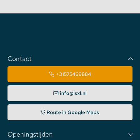
✔ Veiligheid en EMC, ETL, CETL, FCC, CE, GS,
SAA, C-TICK / RCM, PSE, CCC.
✔ TÜV Keurmerk.
Contact
+31575469884
info@lsxl.nl
Route in Google Maps
Openingstijden