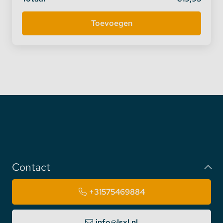
Automatisch verzenden
Het signaal vanaf de afstandsbediening wordt
Contact
automatisch verzonden naar de controller. Heeft u
meerdere controllers in huis (denk aan in de
+31575469884
slaapkamer, keuken, woonkamer etc.), dan is de
besturingsafstand onbegrensd. Eén controller kan
info@lsxl.nl
de commando’s van de afstandsbediening naar de