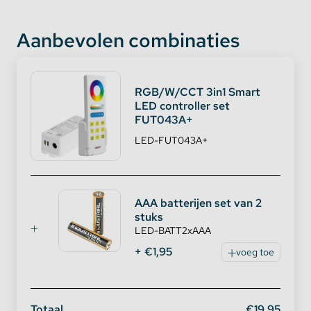
Aanbevolen combinaties
RGB/W/CCT 3in1 Smart
LED controller set
FUT043A+
LED-FUT043A+
Stel gemakkelijk de gewenste kleur en
helderheid in
Er zijn tot wel 16 miljoen kleuren in te stellen. U kunt
AAA batterijen set van 2
dus altijd uw favoriete kleur instellen! De helderheid
stuks
LED-BATT2xAAA
en kleurtemperatuur zijn gemakkelijk in te stellen
door middel van de touch-balkjes op de
+ €1,95
voeg toe
afstandsbediening.
Totaal
€19,95