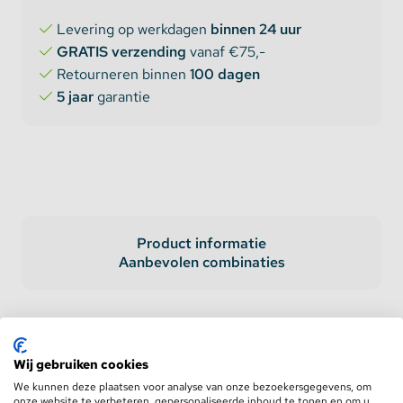
Levering op werkdagen
binnen 24 uur
GRATIS verzending
vanaf €75,-
Retourneren binnen
100 dagen
5 jaar
garantie
Product informatie
Aanbevolen combinaties
Mi-Light RGB/W/CCT 3 in 1
Smart LED controller set
Wij gebruiken cookies
We kunnen deze plaatsen voor analyse van onze bezoekersgegevens, om
onze website te verbeteren, gepersonaliseerde inhoud te tonen en om u