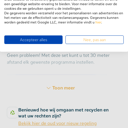
een geweldige website-ervaring te bieden. Voor meer informatie over de
Zoekt u een luxe maar toch voordelige besturing
cookies die we gebruiken opent u de instellingen.
De gegevens worden verzameld voor het personaliseren van advertenties en
voor uw RGB, RGBW of RGB+CCT led verlichting?
het meten van de effectiviteit van reclamecampagnes. Gegevens kunnen
Met deze set van Mi-Light haalt u kwaliteit in huis
worden gedeeld met Google LLC, meer informatie vindt u
hier
.
en tegelijkertijd comfort. De afstandsbediening is
volledig touch en kan door middel van een handige
Accepteer alles
Nee, pas aan
kleurenring moeiteloos van kleur veranderen. Wilt u
liever een patroon of kleurprogramma instellen?
Geen probleem! Met deze set kunt u tot 30 meter
afstand elk gewenste programma instellen.
Toon meer
Benieuwd hoe wij omgaan met recyclen en
wat uw rechten zijn?
Bekijk hier de oud voor nieuw regeling