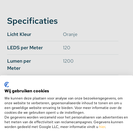
Ter vergelijking: onze 'standaard' LED Strips met
120 leds per meter beschikken over 4 Lumen per
Specificaties
LED, waardoor er met een standaard rol van 5 meter
"maar" 2400Lumen wordt behaald.
Licht Kleur
Oranje
U kunt deze led strips gebruiken ter vervanging van
uw huidige TL verlichting, waardoor u het
LEDS per Meter
120
stroomverbruik aanzienlijk verlaagd.
Lumen per
1200
Aansluiting:
Meter
Deze
Power ledstrips Oranje
werken op 12V en zijn
Lumen per LED
8-10 Lumen per LED
direct aan te sluiten op de accu van uw auto.
Wij gebruiken cookies
Waterdichtheid
Naar keuze in Pull-down
We kunnen deze plaatsen voor analyse van onze bezoekersgegevens, om
Menu
onze website te verbeteren, gepersonaliseerde inhoud te tonen en om u
een geweldige website-ervaring te bieden. Voor meer informatie over de
Wilt u de ledstrip binnenshuis gebruiken? geen
cookies die we gebruiken opent u de instellingen.
Lichthoek
120 Graden
De gegevens worden verzameld voor het personaliseren van advertenties en
probleem! Hieronder is de geschikte transformator
het meten van de effectiviteit van reclamecampagnes. Gegevens kunnen
bij te bestellen.
worden gedeeld met Google LLC, meer informatie vindt u
hier
.
Input Voltage
12V