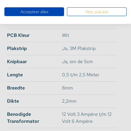
Verbruik en voedingen:
Dimbaar
Ja
Accepteer alles
Nee, pas aan
Totaal verbruik:
Branduren
50.000
50cm: 12Watt
PCB Kleur
Wit
100cm: 24Watt
Plakstrip
Ja, 3M Plakstrip
150cm: 36Watt
200cm: 48Watt
Knipbaar
Ja, om de 5cm
250cm: 60Watt
Lengte
0,5 t/m 2,5 Meter
Mocht u meerde ledstrips willen bestellen, let dan
altijd goed op het totaal aan verbruik en de voeding
Breedte
8mm
welke u hier bij besteld/gebruikt.
Dikte
2,2mm
Opties voor bescherming:
Benodigde
12 Volt 3 Ampère t/m 12
Transformator
Volt 6 Ampère
IP20: Stofdicht en beschermd tegen aanraken