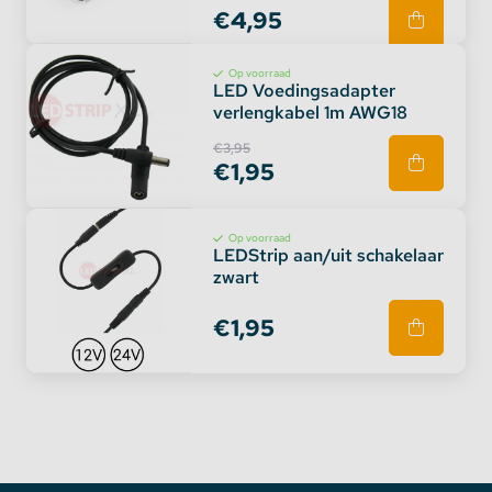
€4,95
Op voorraad
LED Voedingsadapter
verlengkabel 1m AWG18
€3,95
€1,95
Op voorraad
LEDStrip aan/uit schakelaar
zwart
€1,95