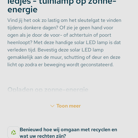
ledjes - tuinlamp op zonne-
energie
Vind jij het ook zo lastig om het sleutelgat te vinden
tijdens donkere dagen? Of zie je geen hand voor
ogen als je door de voor- of achtertuin of poort
heenloopt? Met deze handige solar LED lamp is dat
verleden tijd. Bevestig deze solar LED lamp
gemakkelijk aan de muur, schutting of deur en deze
licht op zodra er beweging wordt geconstateerd.
Opladen op zonne-energie
Deze LED lamp laadt zichzelf op door middel van
Toon meer
zonne-energie. Er hoeven dus geen batterijen in de
LED lamp geplaatst te worden en het hoeft ook niet
op een stopcontact aangesloten te worden. Hang de
Benieuwd hoe wij omgaan met recyclen en
solar LED lamp op een gunstige plek aan de deur,
wat uw rechten zijn?
schutting of muur en de lamp zal overdag vanzelf