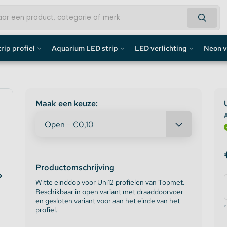
rip profiel
Aquarium LED strip
LED verlichting
Neon v
fiel
Aquarium LED Strips
LED Bouwlamp
Neon L
profiel
Aquarium LED Strip accessoires
LED Lampen
Custom 
Maak een keuze:
A
rofiel
Aquarium LED Balken
Decoratief
Neon LE
de profiel
Overig
Productomschrijving
fiel / Gipsplaten Profiel
Witte einddop voor Uni12 profielen van Topmet.
Beschikbaar in open variant met draaddoorvoer
ofiel
en gesloten variant voor aan het einde van het
profiel.
e LED Profielen