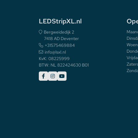
LEDStripXL.nl
Ope
Maan
Bergweidedijk 2
Dinsd
7418 AD Deventer
Woen
+31575469884
Donde
info@lsxl.nl
Vrijda
KvK: 08225999
Zater
BTW: NL 822424630 B01
Zonda