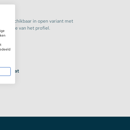
et
. Beschikbaar in open variant met
et einde van het profiel.
ige
iken
t
gedeeld
en en wat