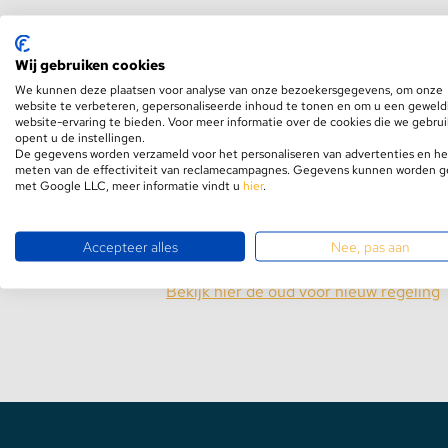
Stekkerdozen
Wij gebruiken cookies
Witte einddop voor
Uni12 profielen van Topm
We kunnen deze plaatsen voor analyse van onze bezoekersgegevens, om onze
draaddoorvoer en gesloten variant voor aan h
WLED Compatible
website te verbeteren, gepersonaliseerde inhoud te tonen en om u een geweld
website-ervaring te bieden. Voor meer informatie over de cookies die we gebru
opent u de instellingen.
Batterijen
De gegevens worden verzameld voor het personaliseren van advertenties en he
meten van de effectiviteit van reclamecampagnes. Gegevens kunnen worden 
met Google LLC, meer informatie vindt u
hier
.
Benieuwd hoe wij omgaan met recycl
Accepteer alles
Nee, pas aan
uw rechten zijn?
Bekijk hier de oud voor nieuw regeling