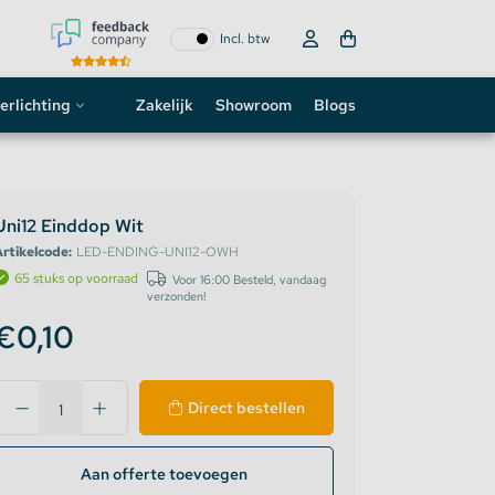
Incl. btw
erlichting
Zakelijk
Showroom
Blogs
ogo
neon sign
Uni12 Einddop Wit
rtikelcode:
LED-ENDING-UNI12-OWH
D strip
65 stuks op voorraad
Voor 16:00 Besteld, vandaag
verzonden!
€0,10
Direct bestellen
Aan offerte toevoegen