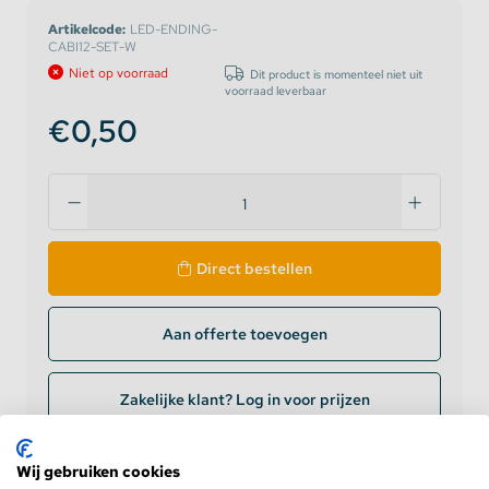
Artikelcode:
LED-ENDING-
CABI12-SET-W
Niet op voorraad
Dit product is momenteel niet uit
voorraad leverbaar
€0,50
Direct bestellen
Aan offerte toevoegen
Zakelijke klant? Log in voor prijzen
Levering op werkdagen
binnen 24 uur
Wij gebruiken cookies