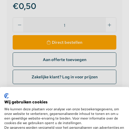
€0,50
Direct bestellen
Aan offerte toevoegen
Zakelijke klant? Log in voor prijzen
Levering op werkdagen
binnen 24 uur
GRATIS verzending
vanaf €75,-
Wij gebruiken cookies
Retourneren binnen
100 dagen
We kunnen deze plaatsen voor analyse van onze bezoekersgegevens, om
onze website te verbeteren, gepersonaliseerde inhoud te tonen en om u
5 jaar
garantie
een geweldige website-ervaring te bieden. Voor meer informatie over de
cookies die we gebruiken opent u de instellingen.
De gegevens worden verzameld voor het personaliseren van advertenties en