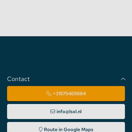
Specificaties ConBee II USB
Gateyway
Afmetingen: 60x18x9mm
Geschikt voor Windows 7 / 8 / 8.1 / 10, Linux
Ubuntu, Raspbian en Docker.
Compatibiliteit: Zigbee Home Automation,
Zigbee Light Link, Zigbee 3.0
Drivers beschikbaar van fabrikant voor alle
besturingssystemen
Download hier de
datasheet
Contact
+31575469884
info@lsxl.nl
Route in Google Maps