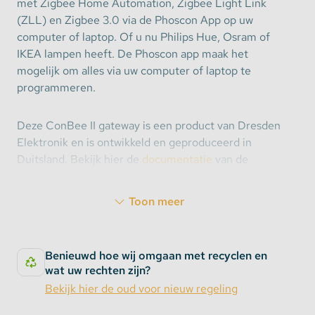
met Zigbee Home Automation, Zigbee Light Link
(ZLL) en Zigbee 3.0 via de Phoscon App op uw
computer of laptop. Of u nu Philips Hue, Osram of
IKEA lampen heeft. De Phoscon app maak het
mogelijk om alles via uw computer of laptop te
programmeren.
Deze ConBee II gateway is een product van Dresden
Elektronik en is ontwikkeld en geproduceerd in
Duitsland. Bekijk hier de
documentatie
van de
Phoscon App en volg de stap voor stap uitleg voor
het programmeren en installeren van uw eigen
Toon meer
thuisnetwerk van ZigBee lampen en andere
toebehoren.
Benieuwd hoe wij omgaan met recyclen en
De ConBee II (2) die wij leveren is van
wat uw rechten zijn?
productiedatum Maart 2019 en is
zwart.
Bekijk hier de oud voor nieuw regeling