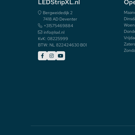
LEDStripXL.nl
Ope
Maan
Bergweidedijk 2
Dinsd
7418 AD Deventer
Woen
+31575469884
Donde
info@lsxl.nl
Vrijda
KvK: 08225999
Zater
BTW: NL 822424630 B01
Zonda