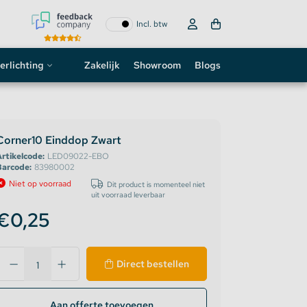
Incl. btw
erlichting
Zakelijk
Showroom
Blogs
ogo
neon sign
Corner10 Einddop Zwart
rtikelcode:
LED09022-EBO
D strip
Barcode:
83980002
Niet op voorraad
Dit product is momenteel niet
uit voorraad leverbaar
€0,25
Direct bestellen
Aan offerte toevoegen