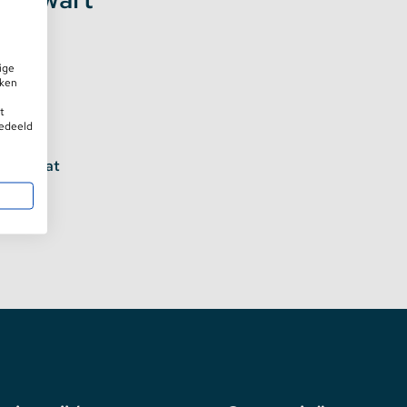
ige
iken
t
gedeeld
en en wat