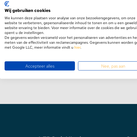
Let op! De prijs is per stuk.
Wij gebruiken cookies
Stekkerdozen
We kunnen deze plaatsen voor analyse van onze bezoekersgegevens, om onze
website te verbeteren, gepersonaliseerde inhoud te tonen en om u een geweld
website-ervaring te bieden. Voor meer informatie over de cookies die we gebru
WLED Compatible
opent u de instellingen.
De gegevens worden verzameld voor het personaliseren van advertenties en he
meten van de effectiviteit van reclamecampagnes. Gegevens kunnen worden 
Batterijen
met Google LLC, meer informatie vindt u
hier
.
Benieuwd hoe wij omgaan met recycl
uw rechten zijn?
Accepteer alles
Nee, pas aan
Bekijk hier de oud voor nieuw regeling