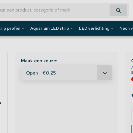
rip profiel
Aquarium LED strip
LED verlichting
Neon v
fiel
Aquarium LED Strips
LED Bouwlamp
Neon L
profiel
Aquarium LED Strip accessoires
LED Lampen
Custom 
Maak een keuze:
A
rofiel
Aquarium LED Balken
Decoratief
Neon LE
de profiel
Overig
fiel / Gipsplaten Profiel
ofiel
e LED Profielen