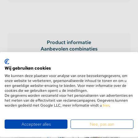
Product informatie
Aanbevolen combinaties
Gerelateerde producten
Wij gebruiken cookies
We kunnen deze plaatsen voor analyse van onze bezoekersgegevens, om
onze website te verbeteren, gepersonaliseerde inhoud te tonen en om u
MiBoxer 4 Zone DMX512
een geweldige website-ervaring te bieden. Voor meer informatie over de
Wandpaneel voor RGB+CCT
cookies die we gebruiken opent u de instellingen.
De gegevens worden verzameld voor het personaliseren van advertenties en
LEDStrips
het meten van de effectiviteit van reclamecampagnes. Gegevens kunnen
worden gedeeld met Google LLC, meer informatie vindt u
hier
.
Accepteer alles
Nee, pas aan