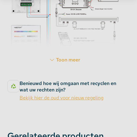
Toon meer
Benieuwd hoe wij omgaan met recyclen en
wat uw rechten zijn?
Specificaties:
Bekijk hier de oud voor nieuw regeling
Artikelcode: X5
Input: 100-240 Volt / 50/60Hz
Frequentie: 2.4GHz RF
Gerelateerde producten
Zendvermogen: 6dBm