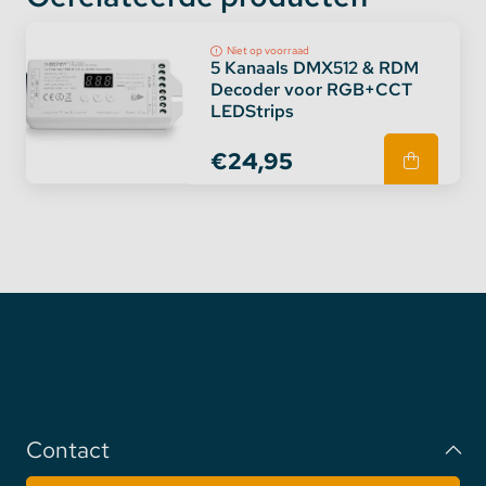
Zendbereik: 30m
Protocol: DMX512
Niet op voorraad
5 Kanaals DMX512 & RDM
Decoder voor RGB+CCT
Download
HIER
de gebruiksaanwijzing.
LEDStrips
€24,95
Contact