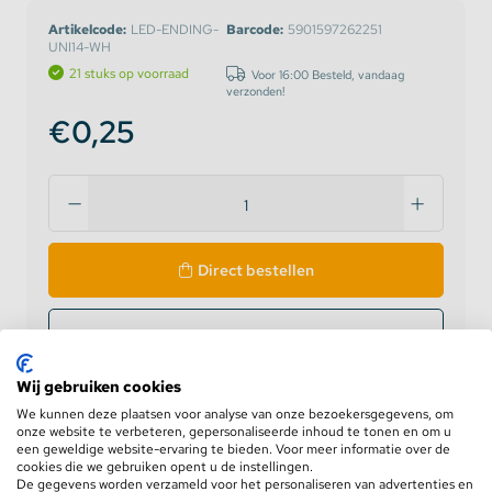
Artikelcode:
LED-ENDING-
Barcode:
5901597262251
UNI14-WH
21 stuks op voorraad
Voor 16:00 Besteld, vandaag
verzonden!
€0,25
Direct bestellen
Aan offerte toevoegen
Wij gebruiken cookies
Zakelijke klant? Log in voor prijzen
We kunnen deze plaatsen voor analyse van onze bezoekersgegevens, om
onze website te verbeteren, gepersonaliseerde inhoud te tonen en om u
een geweldige website-ervaring te bieden. Voor meer informatie over de
Levering op werkdagen
binnen 24 uur
cookies die we gebruiken opent u de instellingen.
De gegevens worden verzameld voor het personaliseren van advertenties en