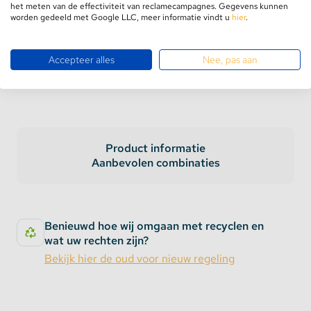
GRATIS verzending
vanaf €75,-
het meten van de effectiviteit van reclamecampagnes. Gegevens kunnen
Retourneren binnen
100 dagen
worden gedeeld met Google LLC, meer informatie vindt u
hier
.
5 jaar
garantie
Accepteer alles
Nee, pas aan
Product informatie
Aanbevolen combinaties
Benieuwd hoe wij omgaan met recyclen en
wat uw rechten zijn?
Bekijk hier de oud voor nieuw regeling