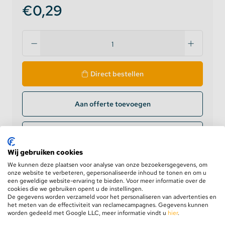
€0,29
Direct bestellen
Aan offerte toevoegen
Zakelijke klant? Log in voor prijzen
Wij gebruiken cookies
Levering op werkdagen
binnen 24 uur
We kunnen deze plaatsen voor analyse van onze bezoekersgegevens, om
onze website te verbeteren, gepersonaliseerde inhoud te tonen en om u
GRATIS verzending
vanaf €75,-
een geweldige website-ervaring te bieden. Voor meer informatie over de
Retourneren binnen
100 dagen
cookies die we gebruiken opent u de instellingen.
De gegevens worden verzameld voor het personaliseren van advertenties en
5 jaar
garantie
het meten van de effectiviteit van reclamecampagnes. Gegevens kunnen
worden gedeeld met Google LLC, meer informatie vindt u
hier
.