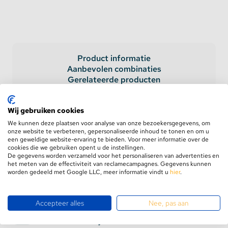
Product informatie
Aanbevolen combinaties
Gerelateerde producten
Wij gebruiken cookies
Topmet Einddop Wit voor
We kunnen deze plaatsen voor analyse van onze bezoekersgegevens, om
onze website te verbeteren, gepersonaliseerde inhoud te tonen en om u
SMART-IN10 profielen
een geweldige website-ervaring te bieden. Voor meer informatie over de
cookies die we gebruiken opent u de instellingen.
De gegevens worden verzameld voor het personaliseren van advertenties en
Let op, deze einddopjes worden per stuk verkocht!
het meten van de effectiviteit van reclamecampagnes. Gegevens kunnen
worden gedeeld met Google LLC, meer informatie vindt u
hier
.
Accepteer alles
Nee, pas aan
Benieuwd hoe wij omgaan met recyclen en
wat uw rechten zijn?