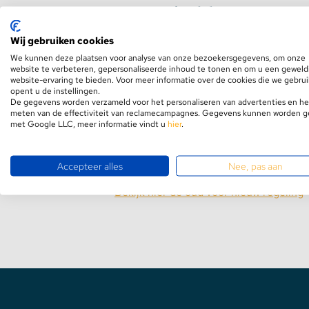
Topmet Einddop Zwart 
Profielen
Stekkerdozen
Wij gebruiken cookies
Let op, het artikel betreft 1 einddop.
We kunnen deze plaatsen voor analyse van onze bezoekersgegevens, om onze
WLED Compatible
website te verbeteren, gepersonaliseerde inhoud te tonen en om u een geweld
website-ervaring te bieden. Voor meer informatie over de cookies die we gebru
opent u de instellingen.
De gegevens worden verzameld voor het personaliseren van advertenties en he
Batterijen
meten van de effectiviteit van reclamecampagnes. Gegevens kunnen worden 
met Google LLC, meer informatie vindt u
hier
.
Benieuwd hoe wij omgaan met recycl
Accepteer alles
Nee, pas aan
uw rechten zijn?
Bekijk hier de oud voor nieuw regeling