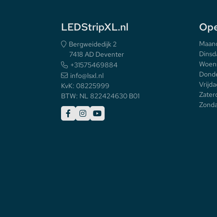
LEDStripXL.nl
Ope
Maan
Bergweidedijk 2
Dinsd
7418 AD Deventer
Woen
+31575469884
Donde
info@lsxl.nl
Vrijda
KvK: 08225999
Zater
BTW: NL 822424630 B01
Zonda