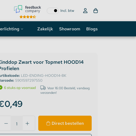
Incl. btw
erlichting
Zakelijk
Showroom
Blogs
ogo
neon sign
Einddop Zwart voor Topmet HOOD14
Profielen
D strip
rtikelcode:
LED-ENDING-HOOD14-BK
Barcode:
5901597297550
6 stuks op voorraad
Voor 16:00 Besteld, vandaag
verzonden!
€0,49
Direct bestellen