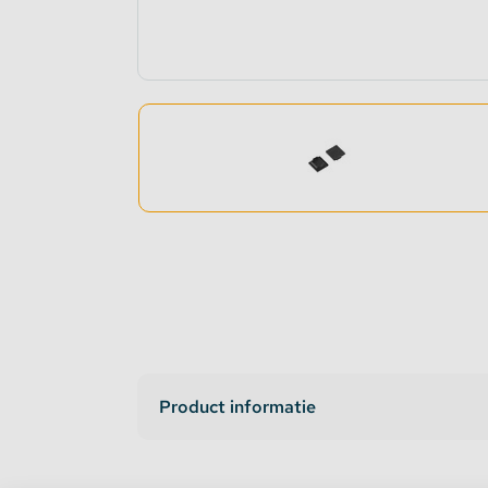
Dimmers en schakelaars
Indirec
LED strip versterker
Access
Fase aansnijding en fase afsnijding
Access
1-10V Accessoires
DMX Accessoires
Dali Accessoires
DIN Rail Controllers
Product informatie
Matter Compatible
Bevestigingstape en Plakband