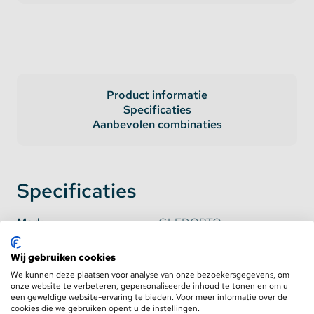
Product informatie
Specificaties
Aanbevolen combinaties
Specificaties
Merk
GLEDOPTO
Artikelcode
GL-C-601P
Wij gebruiken cookies
Fabrikant
We kunnen deze plaatsen voor analyse van onze bezoekersgegevens, om
onze website te verbeteren, gepersonaliseerde inhoud te tonen en om u
een geweldige website-ervaring te bieden. Voor meer informatie over de
Werkt met*
Philips Hue Bridge*,
cookies die we gebruiken opent u de instellingen.