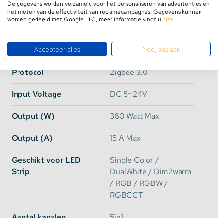
SmartThings, Ikea
De gegevens worden verzameld voor het personaliseren van advertenties en
het meten van de effectiviteit van reclamecampagnes. Gegevens kunnen
Trådfri, Osram Lightify,
worden gedeeld met Google LLC, meer informatie vindt u
hier
.
Apple HomeKit, Google
Assistant, Amazon
Accepteer alles
Nee, pas aan
Alexa
Protocol
Zigbee 3.0
Input Voltage
DC 5~24V
Output (W)
360 Watt Max
Output (A)
15 A Max
Geschikt voor LED
Single Color /
Strip
DualWhite / Dim2warm
/ RGB / RGBW /
RGBCCT
Aantal kanalen
5in1