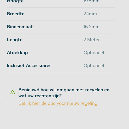
Hoogte
19.5mm
Plaatsing in hoeken
voor een professionele
afwerking onder keukenkastjes of planken.
Breedte
24mm
Lichtschijnrichting
: 60° of 30°, afhankelijk van de
montage, voor flexibele
Binnenmaat
16.2mm
verlichtingsmogelijkheden.
Lengte
2 Meter
Klik
HIER
voor alle accessoires die geschikt zijn voor
dit profiel.
Afdekkap
Optioneel
Inclusief Accessoires
Optioneel
Benieuwd hoe wij omgaan met recyclen en
wat uw rechten zijn?
Bekijk hier de oud voor nieuw regeling