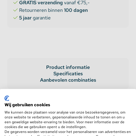
GRATIS verzending
vanaf €75,-
Retourneren binnen
100 dagen
5 jaar
garantie
Product informatie
Specificaties
Aanbevolen combinaties
Wij gebruiken cookies
Hoekprofiel 2 meter 16mm
We kunnen deze plaatsen voor analyse van onze bezoekersgegevens, om
binnenmaat CORNER16 v2
onze website te verbeteren, gepersonaliseerde inhoud te tonen en om u
een geweldige website-ervaring te bieden. Voor meer informatie over de
cookies die we gebruiken opent u de instellingen.
Het
Topmet CORNER16 v2
aluminium hoekprofiel
De gegevens worden verzameld voor het personaliseren van advertenties en
is ideaal voor het plaatsen van LED-strips op een