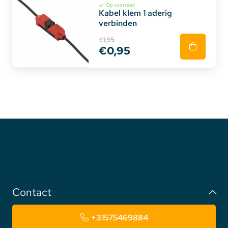
Op voorraad
Kabel klem 1 aderig
verbinden
€1,95
€0,95
Contact
+31575469884