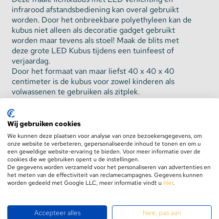
infrarood afstandsbediening kan overal gebruikt
worden. Door het onbreekbare polyethyleen kan de
kubus niet alleen als decoratie gadget gebruikt
worden maar tevens als stoel! Maak de blits met
deze grote LED Kubus tijdens een tuinfeest of
verjaardag.
Door het formaat van maar liefst 40 x 40 x 40
centimeter is de kubus voor zowel kinderen als
volwassenen te gebruiken als zitplek.
Waterdicht en weerbestendig
Wij gebruiken cookies
De RGB LED kubus is niet alleen ijzersterk maar
We kunnen deze plaatsen voor analyse van onze bezoekersgegevens, om
tevens IP68 waterdicht. Door het formaat en de
onze website te verbeteren, gepersonaliseerde inhoud te tonen en om u
aard van het materiaal blijft de kubus ook drijven en
een geweldige website-ervaring te bieden. Voor meer informatie over de
cookies die we gebruiken opent u de instellingen.
deze kan dus in zwembaden en vijvers gebruikt
Toon meer
De gegevens worden verzameld voor het personaliseren van advertenties en
worden om een fraai effect te creëren. Ook bij
het meten van de effectiviteit van reclamecampagnes. Gegevens kunnen
daglicht zal de kubus goed opvallen want de
worden gedeeld met Google LLC, meer informatie vindt u
hier
.
ingebouwde LED lamp van 5 Watt is vergelijkbaar
Specificaties
met een traditionele 40W lamp.
Accepteer alles
Nee, pas aan