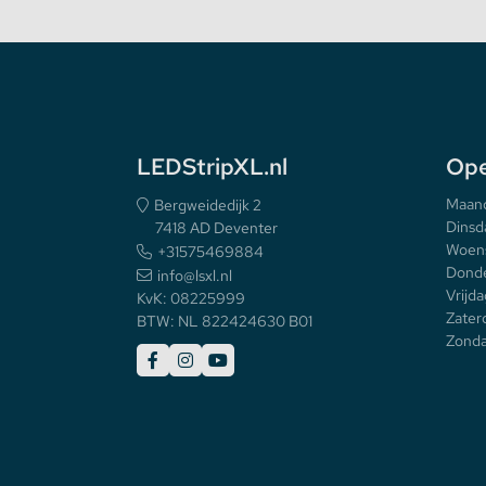
LEDStripXL.nl
Ope
Maan
Bergweidedijk 2
Dinsd
7418 AD Deventer
Woen
+31575469884
Donde
info@lsxl.nl
Vrijda
KvK: 08225999
Zater
BTW: NL 822424630 B01
Zonda