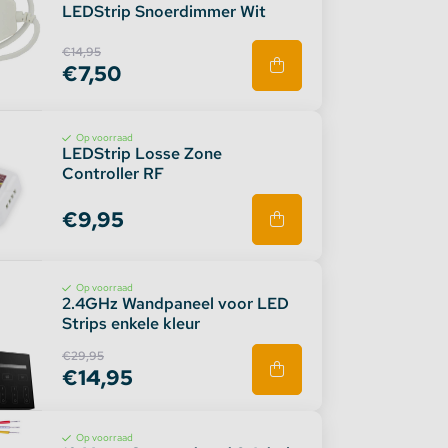
LEDStrip Snoerdimmer Wit
€14,95
€7,50
Op voorraad
LEDStrip Losse Zone
Controller RF
€9,95
Op voorraad
2.4GHz Wandpaneel voor LED
Strips enkele kleur
€29,95
€14,95
Op voorraad