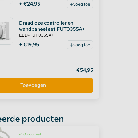
+ €24,95
voeg toe
Draadloze controller en
wandpaneel set FUT035SA+
LED-FUT035SA+
+ €19,95
voeg toe
€54,95
eerde producten
Op voorraad