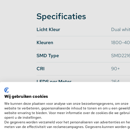
flexibele ledstrip met speciale dim-to-warm f
stijlvolle manier!
Specificaties
Lichtopbrengst en efficiëntie:
Licht Kleur
Dual whi
5.32 Lumen per LED
Kleuren
1800-4
76.59 Lumen per Watt
1407 Lumen per meter
SMD Type
SMD221
RSLED
CRI
90+
LEDS per Meter
264
Lumen per Meter
1407
Wij gebruiken cookies
We kunnen deze plaatsen voor analyse van onze bezoekersgegevens, om onze
Lumen per LED
5.32
website te verbeteren, gepersonaliseerde inhoud te tonen en om u een geweld
website-ervaring te bieden. Voor meer informatie over de cookies die we gebru
opent u de instellingen.
Waterdichtheid
IP54
De gegevens worden verzameld voor het personaliseren van advertenties en he
meten van de effectiviteit van reclamecampagnes. Gegevens kunnen worden 