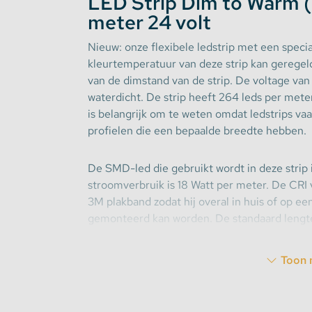
LED Strip Dim to Warm
meter 24 volt
Stekkerdozen
Nieuw: onze flexibele ledstrip met een spec
kleurtemperatuur van deze strip kan gerege
WLED Compatible
van de dimstand van de strip. De voltage van d
waterdicht. De strip heeft 264 leds per met
Batterijen
is belangrijk om te weten omdat ledstrips va
profielen die een bepaalde breedte hebben.
De SMD-led die gebruikt wordt in deze stri
stroomverbruik is 18 Watt per meter. De CRI 
3M plakband zodat hij overal in huis of op e
gemonteerd kan worden. De standaard lengte v
op maat worden geknipt per 12 leds. De stri
15 cm aan één zijde.
Toon 
Deze strip is uiterst veelzijdig vanwege het 
kan gebruikt worden voor zowel hoofdverlicht