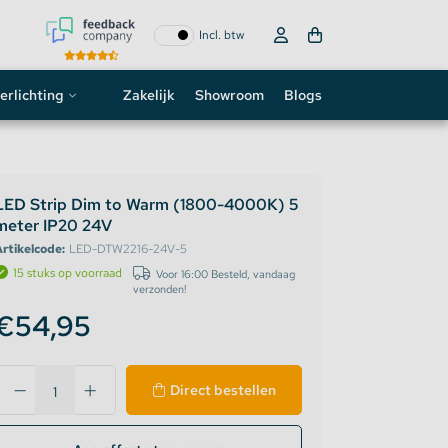
Incl. btw
erlichting
Zakelijk
Showroom
Blogs
ogo
neon sign
LED Strip Dim to Warm (1800-4000K) 5
meter IP20 24V
D strip
rtikelcode:
LED-DTW2216-24V-5
15 stuks op voorraad
Voor 16:00 Besteld, vandaag
verzonden!
€54,95
Direct bestellen