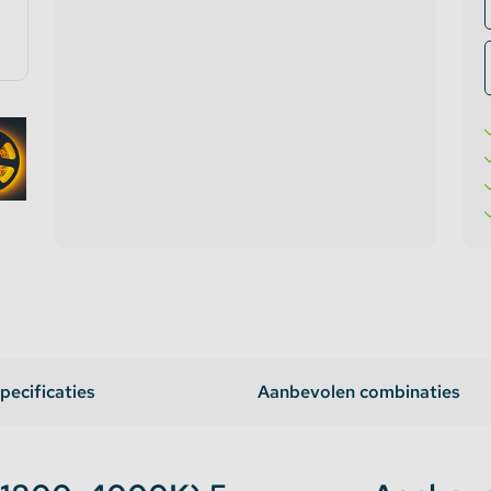
te verlichting
oires Topmet
oires Lumines
pecificaties
Aanbevolen combinaties