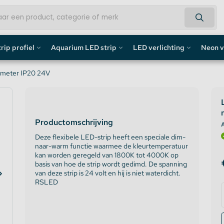
rip profiel
Aquarium LED strip
LED verlichting
Neon v
fiel
Aquarium LED Strips
LED Bouwlamp
Neon L
 meter IP20 24V
profiel
Aquarium LED Strip accessoires
LED Lampen
Custom 
Productomschrijving
rofiel
Aquarium LED Balken
Decoratief
Neon LE
A
Deze flexibele LED-strip heeft een speciale dim-
naar-warm functie waarmee de kleurtemperatuur
de profiel
Overig
kan worden geregeld van 1800K tot 4000K op
basis van hoe de strip wordt gedimd. De spanning
fiel / Gipsplaten Profiel
van deze strip is 24 volt en hij is niet waterdicht.
RSLED
ofiel
e LED Profielen