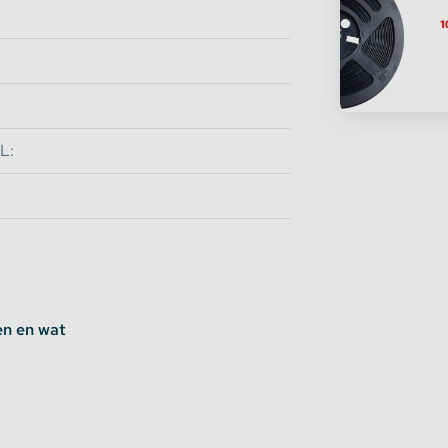
L:
en en wat