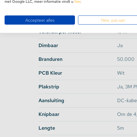
met Google LLC, meer informatie vindt u
hier
.
Lichthoek
150 Gra
Input Voltage
24 V DC
Accepteer alles
Nee, pas aan
Verbruik per meter
18 W
Dimbaar
Ja
Branduren
50.000
PCB Kleur
Wit
Plakstrip
Ja, 3M Pl
Aansluiting
DC-kabel
Knipbaar
Om de 4
Lengte
5m