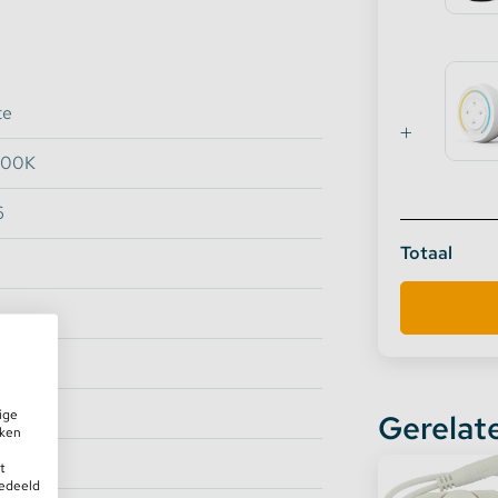
unctie en verlicht je huis op een
te
000K
6
Totaal
ige
Gerelat
iken
t
gedeeld