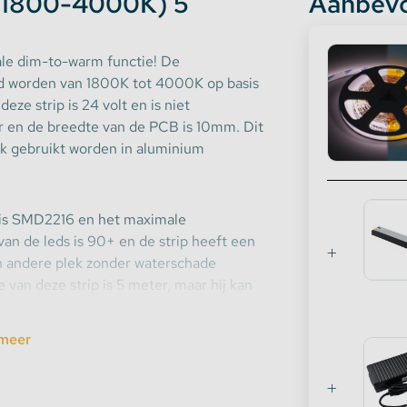
 (1800-4000K) 5
Aanbevo
iale dim-to-warm functie! De
ld worden van 1800K tot 4000K op basis
eze strip is 24 volt en is niet
er en de breedte van de PCB is 10mm. Dit
ak gebruikt worden in aluminium
p is SMD2216 en het maximale
van de leds is 90+ en de strip heeft een
en andere plek zonder waterschade
an deze strip is 5 meter, maar hij kan
p heeft een DC-kabel met een lengte van
meer
brede bereik van de kleurtemperatuur. Hij
ing als sfeerverlichting. Bestel nu onze